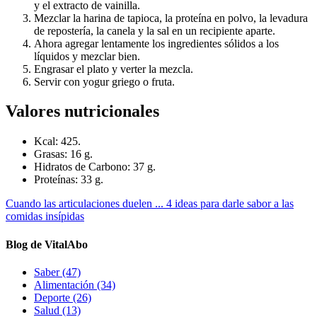
y el extracto de vainilla.
Mezclar la harina de tapioca, la proteína en polvo, la levadura
de repostería, la canela y la sal en un recipiente aparte.
Ahora agregar lentamente los ingredientes sólidos a los
líquidos y mezclar bien.
Engrasar el plato y verter la mezcla.
Servir con yogur griego o fruta.
Valores nutricionales
Kcal: 425.
Grasas: 16 g.
Hidratos de Carbono: 37 g.
Proteínas: 33 g.
Cuando las articulaciones duelen ...
4 ideas para darle sabor a las
comidas insípidas
Blog de VitalAbo
Saber
(47)
Alimentación
(34)
Deporte
(26)
Salud
(13)