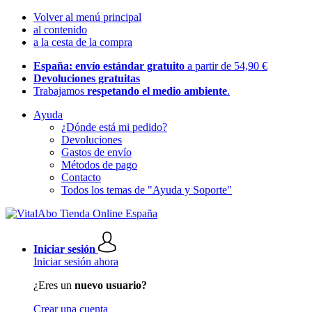
Volver al menú principal
al contenido
a la cesta de la compra
España: envío estándar gratuito
a partir de 54,90 €
Devoluciones gratuitas
Trabajamos
respetando el medio ambiente
.
Ayuda
¿Dónde está mi pedido?
Devoluciones
Gastos de envío
Métodos de pago
Contacto
Todos los temas de "Ayuda y Soporte"
Iniciar sesión
Iniciar sesión ahora
¿Eres un
nuevo usuario?
Crear una cuenta