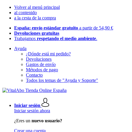
Volver al menú principal
al contenido
a la cesta de la compra
España: envío estándar gratuito
a partir de 54,90 €
Devoluciones gratuitas
Trabajamos
respetando el medio ambiente
.
Ayuda
¿Dónde está mi pedido?
Devoluciones
Gastos de envío
Métodos de pago
Contacto
Todos los temas de "Ayuda y Soporte"
Iniciar sesión
Iniciar sesión ahora
¿Eres un
nuevo usuario?
Crear una cuenta