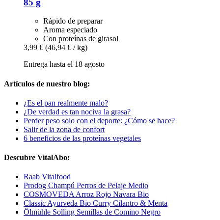
85 g
Rápido de preparar
Aroma especiado
Con proteínas de girasol
3,99 €
(46,94 € / kg)
Entrega hasta el 18 agosto
Artículos de nuestro blog:
¿Es el pan realmente malo?
¿De verdad es tan nociva la grasa?
Perder peso solo con el deporte: ¿Cómo se hace?
Salir de la zona de confort
6 beneficios de las proteínas vegetales
Descubre VitalAbo:
Raab Vitalfood
Prodog Champú Perros de Pelaje Medio
COSMOVEDA Arroz Rojo Navara Bio
Classic Ayurveda Bio Curry Cilantro & Menta
Ölmühle Solling Semillas de Comino Negro