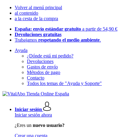
Volver al menú principal
al contenido
a la cesta de la compra
España: envío estándar gratuito
a partir de 54,90 €
Devoluciones gratuitas
Trabajamos
respetando el medio ambiente
.
Ayuda
¿Dónde está mi pedido?
Devoluciones
Gastos de envío
Métodos de pago
Contacto
Todos los temas de "Ayuda y Soporte"
Iniciar sesión
Iniciar sesión ahora
¿Eres un
nuevo usuario?
Crear una cuenta