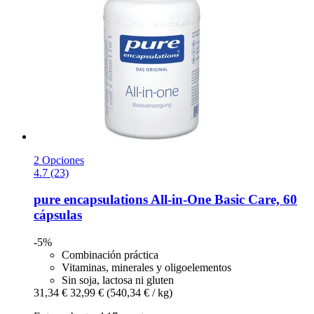
2 Opciones
4.7 (23)
pure encapsulations
All-​in-​One Basic Care, 60
cápsulas
-5%
Combinación práctica
Vitaminas, minerales y oligoelementos
Sin soja, lactosa ni gluten
31,34 €
32,99 €
(540,34 € / kg)