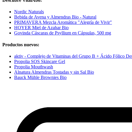
Descubre VitalAbo:
Nordic Naturals
Bebida de Avena y Almendras Bio - Natural
PRIMAVERA Mezcla Aromática "Alegría de Vivir"
HOYER Miel de Azahar Bio
Govinda Cáscaras de Psyllium en Cápsulas, 500 mg
Productos nuevos:
aktiv - Complejo de Vitaminas del Grupo B + Ácido Fólico De
Propolia SOS Skincare Gel
Propolia Mouthwash
Alnatura Almendras Tostadas y sin Sal Bio
Bauck Mühle Brownies Bio