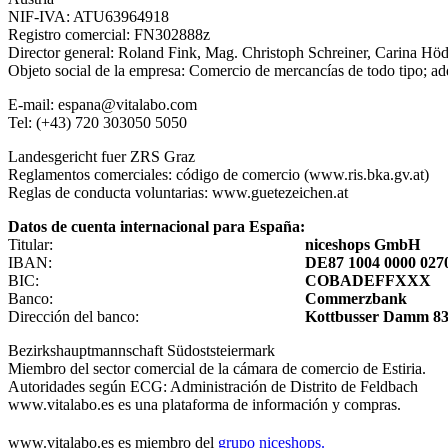
NIF-IVA: ATU63964918
Registro comercial: FN302888z
Director general: Roland Fink, Mag. Christoph Schreiner, Carina Hö
Objeto social de la empresa: Comercio de mercancías de todo tipo; adq
E-mail: espana@vitalabo.com
Tel: (+43) 720 303050 5050
Landesgericht fuer ZRS Graz
Reglamentos comerciales: código de comercio (www.ris.bka.gv.at)
Reglas de conducta voluntarias: www.guetezeichen.at
Datos de cuenta internacional para España:
Titular:
niceshops GmbH
IBAN:
DE87 1004 0000 0270
BIC:
COBADEFFXXX
Banco:
Commerzbank
Dirección del banco:
Kottbusser Damm 83-
Bezirkshauptmannschaft Südoststeiermark
Miembro del sector comercial de la cámara de comercio de Estiria.
Autoridades según ECG: Administración de Distrito de Feldbach
www.vitalabo.es es una plataforma de información y compras.
www.vitalabo.es es miembro del
grupo niceshops.