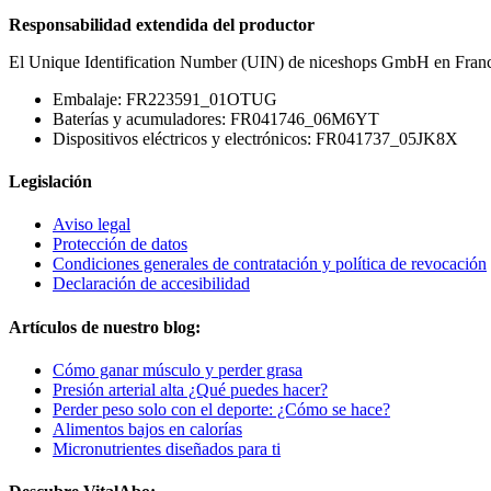
Responsabilidad extendida del productor
El Unique Identification Number (UIN) de niceshops GmbH en Franc
Embalaje: FR223591_01OTUG
Baterías y acumuladores: FR041746_06M6YT
Dispositivos eléctricos y electrónicos: FR041737_05JK8X
Legislación
Aviso legal
Protección de datos
Condiciones generales de contratación y política de revocación
Declaración de accesibilidad
Artículos de nuestro blog:
Cómo ganar músculo y perder grasa
Presión arterial alta ¿Qué puedes hacer?
Perder peso solo con el deporte: ¿Cómo se hace?
Alimentos bajos en calorías
Micronutrientes diseñados para ti