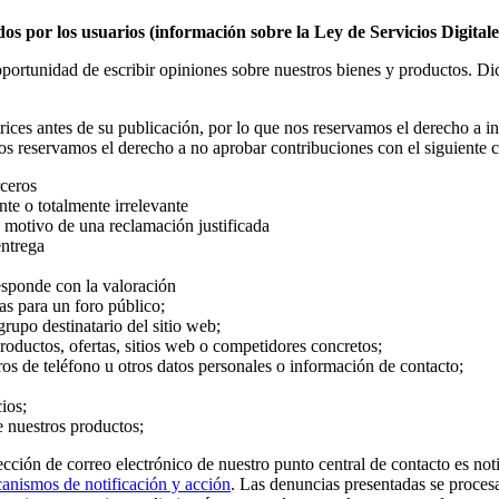
os por los usuarios (información sobre la Ley de Servicios Digitale
oportunidad de escribir opiniones sobre nuestros bienes y productos. D
ices antes de su publicación, por lo que nos reservamos el derecho a i
os reservamos el derecho a no aprobar contribuciones con el siguiente c
rceros
nte o totalmente irrelevante
n motivo de una reclamación justificada
entrega
responde con la valoración
s para un foro público;
rupo destinatario del sitio web;
roductos, ofertas, sitios web o competidores concretos;
os de teléfono u otros datos personales o información de contacto;
ios;
 nuestros productos;
ección de correo electrónico de nuestro punto central de contacto es n
anismos de notificación y acción
. Las denuncias presentadas se proces