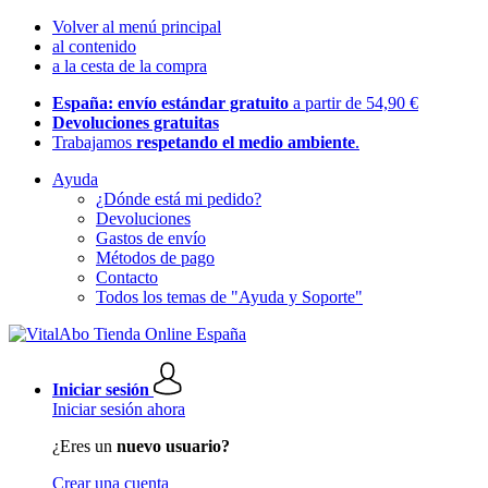
Volver al menú principal
al contenido
a la cesta de la compra
España: envío estándar gratuito
a partir de 54,90 €
Devoluciones gratuitas
Trabajamos
respetando el medio ambiente
.
Ayuda
¿Dónde está mi pedido?
Devoluciones
Gastos de envío
Métodos de pago
Contacto
Todos los temas de "Ayuda y Soporte"
Iniciar sesión
Iniciar sesión ahora
¿Eres un
nuevo usuario?
Crear una cuenta