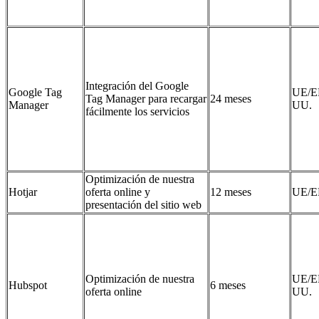
Integración del Google
Google Tag
UE/E
Tag Manager para recargar
24 meses
Manager
UU.
fácilmente los servicios
Optimización de nuestra
Hotjar
oferta online y
12 meses
UE/E
presentación del sitio web
Optimización de nuestra
UE/E
Hubspot
6 meses
oferta online
UU.