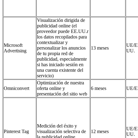
Visualización dirigida de
publicidad online (el
proveedor puede EE.UU.r
los datos recopilados para
contextualizar y
Microsoft
UE/E
personalizar los anuncios
13 meses
Advertising
UU.
de tu propia red de
publicidad, especialmente
si has iniciado sesión en
una cuenta existente del
servicio)
Optimización de nuestra
Omniconvert
oferta online y
6 meses
UE/E
presentación del sitio web
Medición del éxito y
UE/E
Pinterest Tag
visualización selectiva de
12 meses
UU.
la publicidad online