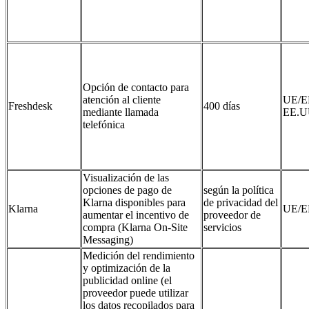
Opción de contacto para
atención al cliente
UE/E
Freshdesk
400 días
mediante llamada
EE.U
telefónica
Visualización de las
opciones de pago de
según la política
Klarna disponibles para
de privacidad del
Klarna
UE/E
aumentar el incentivo de
proveedor de
compra (Klarna On‑Site
servicios
Messaging)
Medición del rendimiento
y optimización de la
publicidad online (el
proveedor puede utilizar
los datos recopilados para