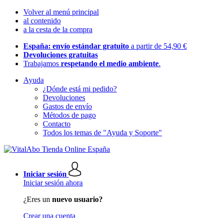
Volver al menú principal
al contenido
a la cesta de la compra
España: envío estándar gratuito
a partir de 54,90 €
Devoluciones gratuitas
Trabajamos
respetando el medio ambiente
.
Ayuda
¿Dónde está mi pedido?
Devoluciones
Gastos de envío
Métodos de pago
Contacto
Todos los temas de "Ayuda y Soporte"
Iniciar sesión
Iniciar sesión ahora
¿Eres un
nuevo usuario?
Crear una cuenta