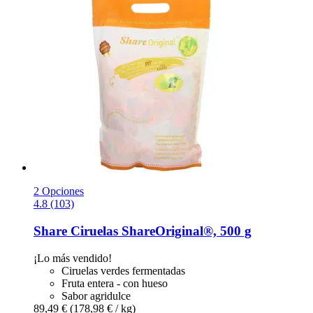
2 Opciones
4.8 (103)
Share
Ciruelas ShareOriginal®, 500 g
¡Lo más vendido!
Ciruelas verdes fermentadas
Fruta entera - con hueso
Sabor agridulce
89,49 €
(178,98 € / kg)