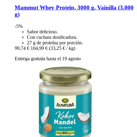
Mammut
Whey Protein, 3000 g, Vainilla (3.000
g)
-5%
Sabor delicioso.
Con cuchara dosificadora.
27 g de proteína por porción.
99,74 €
104,99 €
(33,25 € / kg)
Entrega gratuita hasta el 19 agosto