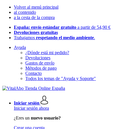
Volver al menú principal
al contenido
a la cesta de la compra
España: envío estándar gratuito
a partir de 54,90 €
Devoluciones gratuitas
Trabajamos
respetando el medio ambiente
.
Ayuda
¿Dónde está mi pedido?
Devoluciones
Gastos de envío
Métodos de pago
Contacto
Todos los temas de "Ayuda y Soporte"
Iniciar sesión
Iniciar sesión ahora
¿Eres un
nuevo usuario?
Crear una cuenta