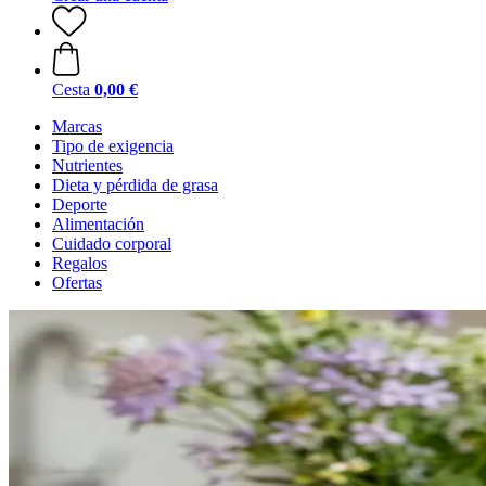
Cesta
0,00 €
Marcas
Tipo de exigencia
Nutrientes
Dieta y pérdida de grasa
Deporte
Alimentación
Cuidado corporal
Regalos
Ofertas