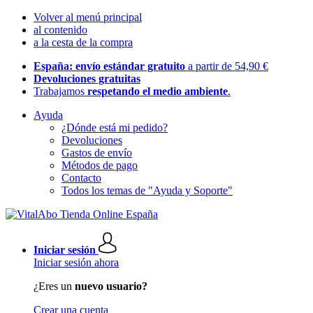
Volver al menú principal
al contenido
a la cesta de la compra
España: envío estándar gratuito
a partir de 54,90 €
Devoluciones gratuitas
Trabajamos
respetando el medio ambiente
.
Ayuda
¿Dónde está mi pedido?
Devoluciones
Gastos de envío
Métodos de pago
Contacto
Todos los temas de "Ayuda y Soporte"
Iniciar sesión
Iniciar sesión ahora
¿Eres un
nuevo usuario?
Crear una cuenta