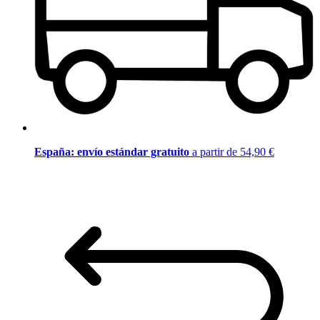
España: envío estándar gratuito
a partir de 54,90 €