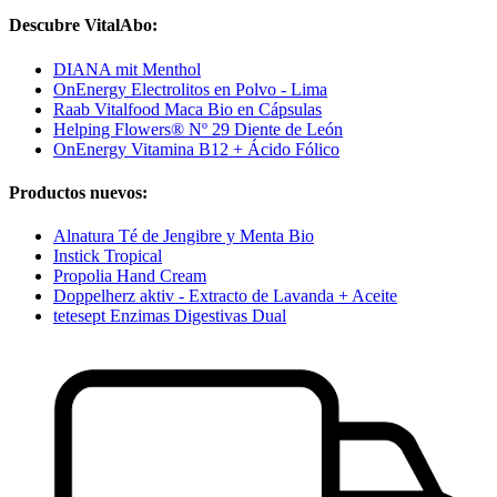
Descubre VitalAbo:
DIANA mit Menthol
OnEnergy Electrolitos en Polvo - Lima
Raab Vitalfood Maca Bio en Cápsulas
Helping Flowers® Nº 29 Diente de León
OnEnergy Vitamina B12 + Ácido Fólico
Productos nuevos:
Alnatura Té de Jengibre y Menta Bio
Instick Tropical
Propolia Hand Cream
Doppelherz aktiv - Extracto de Lavanda + Aceite
tetesept Enzimas Digestivas Dual