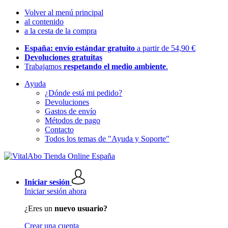
Volver al menú principal
al contenido
a la cesta de la compra
España: envío estándar gratuito
a partir de 54,90 €
Devoluciones gratuitas
Trabajamos
respetando el medio ambiente
.
Ayuda
¿Dónde está mi pedido?
Devoluciones
Gastos de envío
Métodos de pago
Contacto
Todos los temas de "Ayuda y Soporte"
Iniciar sesión
Iniciar sesión ahora
¿Eres un
nuevo usuario?
Crear una cuenta