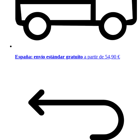
España: envío estándar gratuito
a partir de 54,90 €