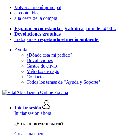
Volver al menú principal
al contenido
a la cesta de la compra
España: envío estándar gratuito
a partir de 54,90 €
Devoluciones gratuitas
Trabajamos
respetando el medio ambiente
.
Ayuda
¿Dónde está mi pedido?
Devoluciones
Gastos de envío
Métodos de pago
Contacto
Todos los temas de "Ayuda y Soporte"
Iniciar sesión
Iniciar sesión ahora
¿Eres un
nuevo usuario?
Crear una cuenta