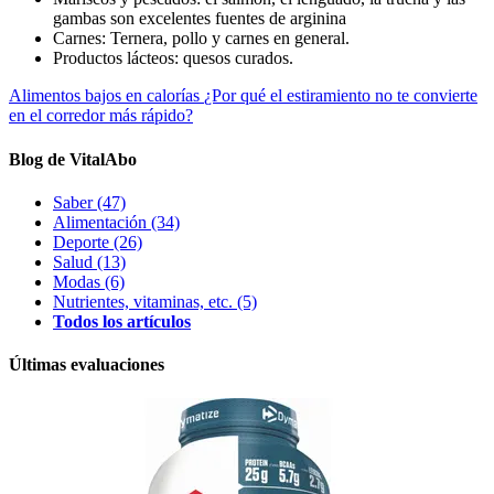
gambas son excelentes fuentes de arginina
Carnes: Ternera, pollo y carnes en general.
Productos lácteos: quesos curados.
Alimentos bajos en calorías
¿Por qué el estiramiento no te convierte
en el corredor más rápido?
Blog de VitalAbo
Saber
(47)
Alimentación
(34)
Deporte
(26)
Salud
(13)
Modas
(6)
Nutrientes, vitaminas, etc.
(5)
Todos los artículos
Últimas evaluaciones