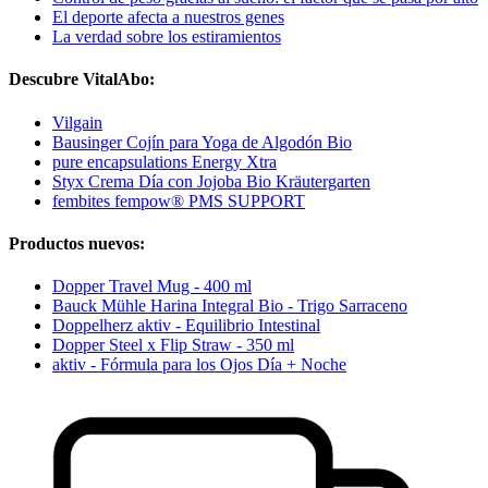
El deporte afecta a nuestros genes
La verdad sobre los estiramientos
Descubre VitalAbo:
Vilgain
Bausinger Cojín para Yoga de Algodón Bio
pure encapsulations Energy Xtra
Styx Crema Día con Jojoba Bio Kräutergarten
fembites fempow® PMS SUPPORT
Productos nuevos:
Dopper Travel Mug - 400 ml
Bauck Mühle Harina Integral Bio - Trigo Sarraceno
Doppelherz aktiv - Equilibrio Intestinal
Dopper Steel x Flip Straw - 350 ml
aktiv - Fórmula para los Ojos Día + Noche