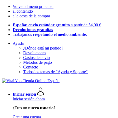
Volver al menú principal
al contenido
a la cesta de la compra
España: envío estándar gratuito
a partir de 54,90 €
Devoluciones gratuitas
Trabajamos
respetando el medio ambiente
.
Ayuda
¿Dónde está mi pedido?
Devoluciones
Gastos de envío
Métodos de pago
Contacto
Todos los temas de "Ayuda y Soporte"
Iniciar sesión
Iniciar sesión ahora
¿Eres un
nuevo usuario?
Crear una cuenta