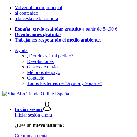
Volver al menú principal
al contenido
a la cesta de la compra
España: envío estándar gratuito
a partir de 54,90 €
Devoluciones gratuitas
Trabajamos
respetando el medio ambiente
.
Ayuda
¿Dónde está mi pedido?
Devoluciones
Gastos de envío
Métodos de pago
Contacto
Todos los temas de "Ayuda y Soporte"
Iniciar sesión
Iniciar sesión ahora
¿Eres un
nuevo usuario?
Crear una cuenta