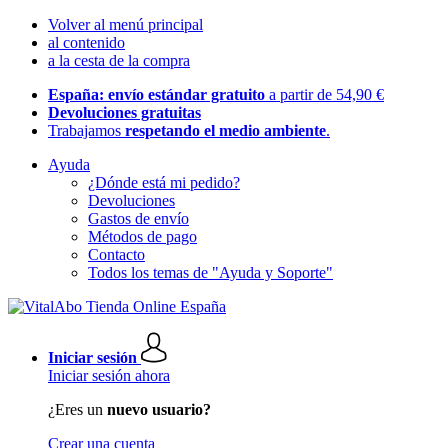
Volver al menú principal
al contenido
a la cesta de la compra
España: envío estándar gratuito
a partir de 54,90 €
Devoluciones gratuitas
Trabajamos
respetando el medio ambiente
.
Ayuda
¿Dónde está mi pedido?
Devoluciones
Gastos de envío
Métodos de pago
Contacto
Todos los temas de "Ayuda y Soporte"
Iniciar sesión
Iniciar sesión ahora
¿Eres un
nuevo usuario?
Crear una cuenta