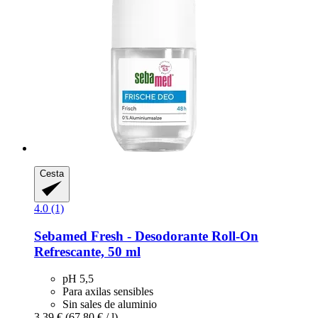
Cesta
4.0 (1)
Sebamed
Fresh -​ Desodorante Roll-​On
Refrescante, 50 ml
pH 5,5
Para axilas sensibles
Sin sales de aluminio
3,39 €
(67,80 € / l)