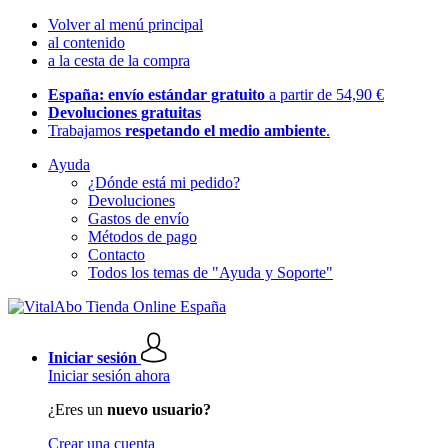
Volver al menú principal
al contenido
a la cesta de la compra
España: envío estándar gratuito
a partir de 54,90 €
Devoluciones gratuitas
Trabajamos
respetando el medio ambiente
.
Ayuda
¿Dónde está mi pedido?
Devoluciones
Gastos de envío
Métodos de pago
Contacto
Todos los temas de "Ayuda y Soporte"
Iniciar sesión
Iniciar sesión ahora
¿Eres un
nuevo usuario?
Crear una cuenta