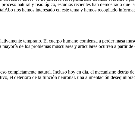
un proceso natural y fisiológico, estudios recientes han demostrado que 
italAbo nos hemos interesado en este tema y hemos recopilado informació
relativamente temprano. El cuerpo humano comienza a perder masa muscu
a mayoría de los problemas musculares y articulares ocurren a partir de 
eso completamente natural. Incluso hoy en día, el mecanismo detrás d
ivo, el deterioro de la función neuronal, una alimentación desequilibrada