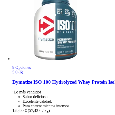
9 Opciones
5.0 (6)
Dymatize
ISO 100 Hydrolyzed Whey Protein Isola
¡Lo más vendido!
Sabor delicioso.
Excelente calidad.
Para entrenamientos intensos.
129,99 €
(57,42 € / kg)