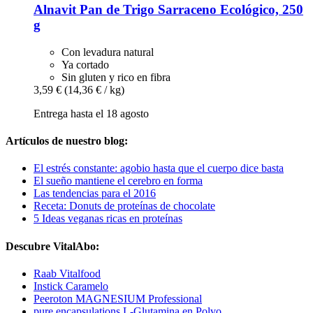
Alnavit
Pan de Trigo Sarraceno Ecológico, 250
g
Con levadura natural
Ya cortado
Sin gluten y rico en fibra
3,59 €
(14,36 € / kg)
Entrega hasta el 18 agosto
Artículos de nuestro blog:
El estrés constante: agobio hasta que el cuerpo dice basta
El sueño mantiene el cerebro en forma
Las tendencias para el 2016
Receta: Donuts de proteínas de chocolate
5 Ideas veganas ricas en proteínas
Descubre VitalAbo:
Raab Vitalfood
Instick Caramelo
Peeroton MAGNESIUM Professional
pure encapsulations L-Glutamina en Polvo