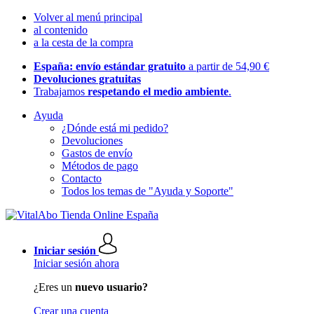
Volver al menú principal
al contenido
a la cesta de la compra
España: envío estándar gratuito
a partir de 54,90 €
Devoluciones gratuitas
Trabajamos
respetando el medio ambiente
.
Ayuda
¿Dónde está mi pedido?
Devoluciones
Gastos de envío
Métodos de pago
Contacto
Todos los temas de "Ayuda y Soporte"
Iniciar sesión
Iniciar sesión ahora
¿Eres un
nuevo usuario?
Crear una cuenta