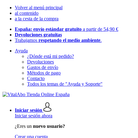
Volver al menú principal
al contenido
a la cesta de la compra
España: envío estándar gratuito
a partir de 54,90 €
Devoluciones gratuitas
Trabajamos
respetando el medio ambiente
.
Ayuda
¿Dónde está mi pedido?
Devoluciones
Gastos de envío
Métodos de pago
Contacto
Todos los temas de "Ayuda y Soporte"
Iniciar sesión
Iniciar sesión ahora
¿Eres un
nuevo usuario?
Crear una cuenta