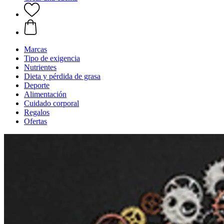
Marcas
Tipo de exigencia
Nutrientes
Dieta y pérdida de grasa
Deporte
Alimentación
Cuidado corporal
Regalos
Ofertas