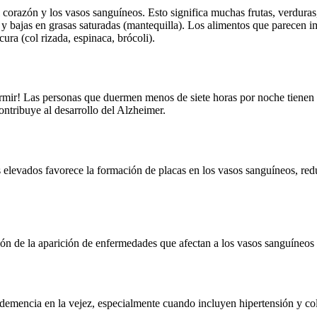
l corazón y los vasos sanguíneos. Esto significa muchas frutas, verdura
) y bajas en grasas saturadas (mantequilla). Los alimentos que parecen im
ura (col rizada, espinaca, brócoli).
dormir! Las personas que duermen menos de siete horas por noche tiene
ontribuye al desarrollo del Alzheimer.
les elevados favorece la formación de placas en los vasos sanguíneos, 
ión de la aparición de enfermedades que afectan a los vasos sanguíneos 
emencia en la vejez, especialmente cuando incluyen hipertensión y cole