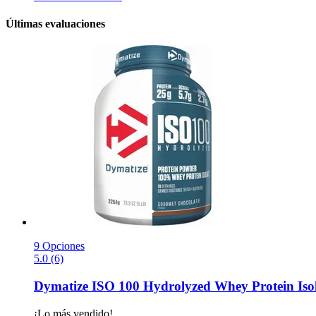
Últimas evaluaciones
9 Opciones
5.0 (6)
Dymatize
ISO 100 Hydrolyzed Whey Protein Isola
¡Lo más vendido!