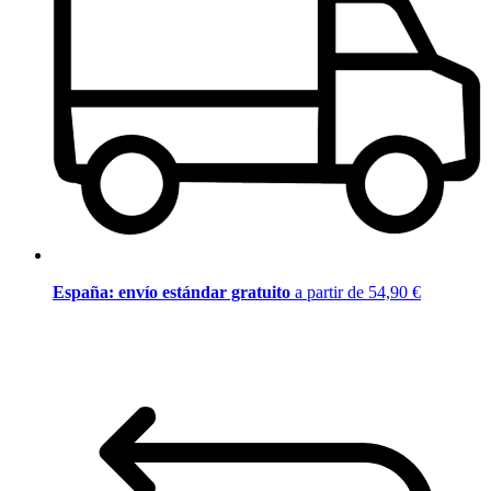
España: envío estándar gratuito
a partir de 54,90 €