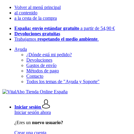
Volver al menú principal
al contenido
a la cesta de la compra
España: envío estándar gratuito
a partir de 54,90 €
Devoluciones gratuitas
Trabajamos
respetando el medio ambiente
.
Ayuda
¿Dónde está mi pedido?
Devoluciones
Gastos de envío
Métodos de pago
Contacto
Todos los temas de "Ayuda y Soporte"
Iniciar sesión
Iniciar sesión ahora
¿Eres un
nuevo usuario?
Crear una cuenta