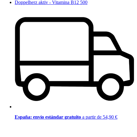
Doppelherz aktiv - Vitamina B12 500
España: envío estándar gratuito
a partir de 54,90 €