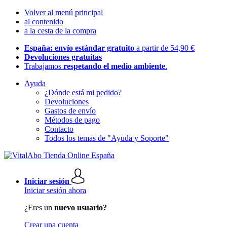
Volver al menú principal
al contenido
a la cesta de la compra
España: envío estándar gratuito
a partir de 54,90 €
Devoluciones gratuitas
Trabajamos
respetando el medio ambiente
.
Ayuda
¿Dónde está mi pedido?
Devoluciones
Gastos de envío
Métodos de pago
Contacto
Todos los temas de "Ayuda y Soporte"
Iniciar sesión
Iniciar sesión ahora
¿Eres un
nuevo usuario?
Crear una cuenta