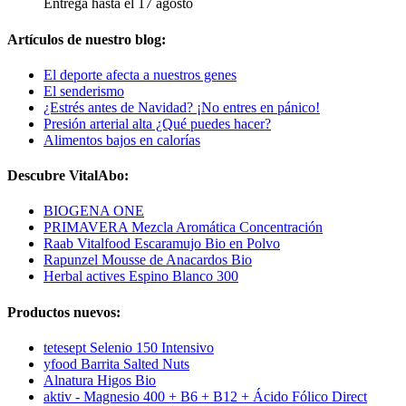
Entrega hasta el 17 agosto
Artículos de nuestro blog:
El deporte afecta a nuestros genes
El senderismo
¿Estrés antes de Navidad? ¡No entres en pánico!
Presión arterial alta ¿Qué puedes hacer?
Alimentos bajos en calorías
Descubre VitalAbo:
BIOGENA ONE
PRIMAVERA Mezcla Aromática Concentración
Raab Vitalfood Escaramujo Bio en Polvo
Rapunzel Mousse de Anacardos Bio
Herbal actives Espino Blanco 300
Productos nuevos:
tetesept Selenio 150 Intensivo
yfood Barrita Salted Nuts
Alnatura Higos Bio
aktiv - Magnesio 400 + B6 + B12 + Ácido Fólico Direct