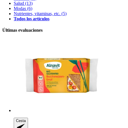
Salud
(13)
Modas
(6)
Nutrientes, vitaminas, etc.
(5)
Todos los artículos
Últimas evaluaciones
Cesta