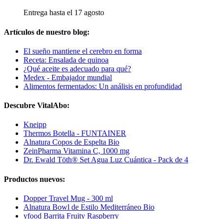
Entrega hasta el 17 agosto
Artículos de nuestro blog:
El sueño mantiene el cerebro en forma
Receta: Ensalada de quinoa
¿Qué aceite es adecuado para qué?
Medex - Embajador mundial
Alimentos fermentados: Un análisis en profundidad
Descubre VitalAbo:
Kneipp
Thermos Botella - FUNTAINER
Alnatura Copos de Espelta Bio
ZeinPharma Vitamina C, 1000 mg
Dr. Ewald Töth® Set Agua Luz Cuántica - Pack de 4
Productos nuevos:
Dopper Travel Mug - 300 ml
Alnatura Bowl de Estilo Mediterráneo Bio
yfood Barrita Fruity Raspberry