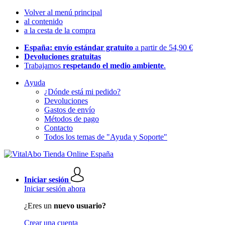
Volver al menú principal
al contenido
a la cesta de la compra
España: envío estándar gratuito
a partir de 54,90 €
Devoluciones gratuitas
Trabajamos
respetando el medio ambiente
.
Ayuda
¿Dónde está mi pedido?
Devoluciones
Gastos de envío
Métodos de pago
Contacto
Todos los temas de "Ayuda y Soporte"
Iniciar sesión
Iniciar sesión ahora
¿Eres un
nuevo usuario?
Crear una cuenta