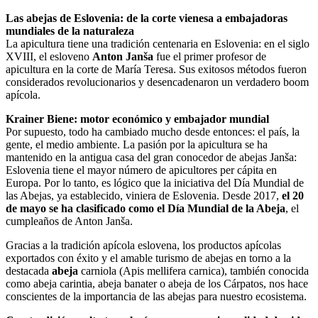
Las abejas de Eslovenia: de la corte vienesa a embajadoras
mundiales de la naturaleza
La apicultura tiene una tradición centenaria en Eslovenia: en el siglo
XVIII, el esloveno
Anton Janša
fue el primer profesor de
apicultura en la corte de María Teresa. Sus exitosos métodos fueron
considerados revolucionarios y desencadenaron un verdadero boom
apícola.
Krainer Biene: motor económico y embajador mundial
Por supuesto, todo ha cambiado mucho desde entonces: el país, la
gente, el medio ambiente. La pasión por la apicultura se ha
mantenido en la antigua casa del gran conocedor de abejas Janša:
Eslovenia tiene el mayor número de apicultores per cápita en
Europa. Por lo tanto, es lógico que la iniciativa del Día Mundial de
las Abejas, ya establecido, viniera de Eslovenia. Desde 2017,
el 20
de mayo se ha clasificado como el Día Mundial de la Abeja
, el
cumpleaños de Anton Janša.
Gracias a la tradición apícola eslovena, los productos apícolas
exportados con éxito y el amable turismo de abejas en torno a la
destacada
abeja
carniola (Apis mellifera carnica), también conocida
como abeja carintia, abeja banater o abeja de los Cárpatos, nos hace
conscientes de la importancia de las abejas para nuestro ecosistema.