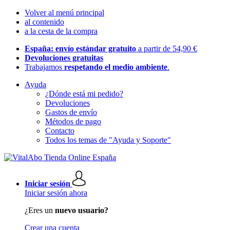
Volver al menú principal
al contenido
a la cesta de la compra
España: envío estándar gratuito
a partir de 54,90 €
Devoluciones gratuitas
Trabajamos
respetando el medio ambiente
.
Ayuda
¿Dónde está mi pedido?
Devoluciones
Gastos de envío
Métodos de pago
Contacto
Todos los temas de "Ayuda y Soporte"
Iniciar sesión
Iniciar sesión ahora
¿Eres un
nuevo usuario?
Crear una cuenta