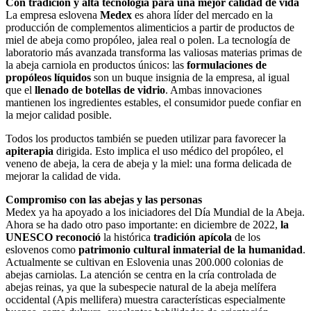
Con tradición y alta tecnología para una mejor calidad de vida
La empresa eslovena
Medex
es ahora líder del mercado en la
producción de complementos alimenticios a partir de productos de
miel de abeja como propóleo, jalea real o polen. La tecnología de
laboratorio más avanzada transforma las valiosas materias primas de
la abeja carniola en productos únicos: las
formulaciones de
propóleos líquidos
son un buque insignia de la empresa, al igual
que el
llenado de botellas de vidrio
. Ambas innovaciones
mantienen los ingredientes estables, el consumidor puede confiar en
la mejor calidad posible.
Todos los productos también se pueden utilizar para favorecer la
apiterapia
dirigida. Esto implica el uso médico del propóleo, el
veneno de abeja, la cera de abeja y la miel: una forma delicada de
mejorar la calidad de vida.
Compromiso con las abejas y las personas
Medex ya ha apoyado a los iniciadores del Día Mundial de la Abeja.
Ahora se ha dado otro paso importante: en diciembre de 2022,
la
UNESCO reconoció
la histórica
tradición apícola
de los
eslovenos como
patrimonio cultural inmaterial de la humanidad
.
Actualmente se cultivan en Eslovenia unas 200.000 colonias de
abejas carniolas. La atención se centra en la cría controlada de
abejas reinas, ya que la subespecie natural de la abeja melífera
occidental (Apis mellifera) muestra características especialmente