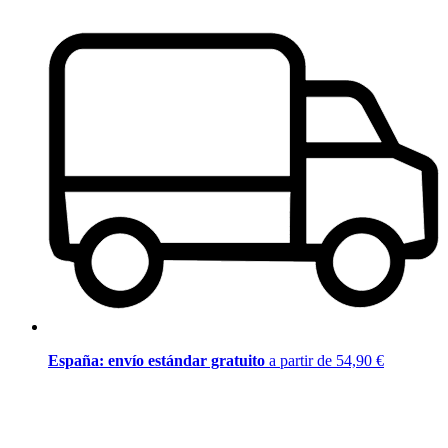
España: envío estándar gratuito
a partir de 54,90 €