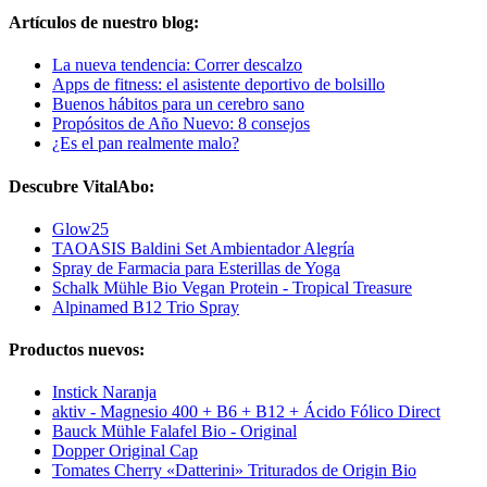
Artículos de nuestro blog:
La nueva tendencia: Correr descalzo
Apps de fitness: el asistente deportivo de bolsillo
Buenos hábitos para un cerebro sano
Propósitos de Año Nuevo: 8 consejos
¿Es el pan realmente malo?
Descubre VitalAbo:
Glow25
TAOASIS Baldini Set Ambientador Alegría
Spray de Farmacia para Esterillas de Yoga
Schalk Mühle Bio Vegan Protein - Tropical Treasure
Alpinamed B12 Trio Spray
Productos nuevos:
Instick Naranja
aktiv - Magnesio 400 + B6 + B12 + Ácido Fólico Direct
Bauck Mühle Falafel Bio - Original
Dopper Original Cap
Tomates Cherry «Datterini» Triturados de Origin Bio