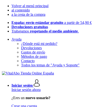
Volver al menú principal
al contenido
a la cesta de la compra
España: envío estándar gratuito
a partir de 54,90 €
Devoluciones gratuitas
Trabajamos
respetando el medio ambiente
.
Ayuda
¿Dónde está mi pedido?
Devoluciones
Gastos de envío
Métodos de pago
Contacto
Todos los temas de "Ayuda y Soporte"
Iniciar sesión
Iniciar sesión ahora
¿Eres un
nuevo usuario?
Crear una cuenta