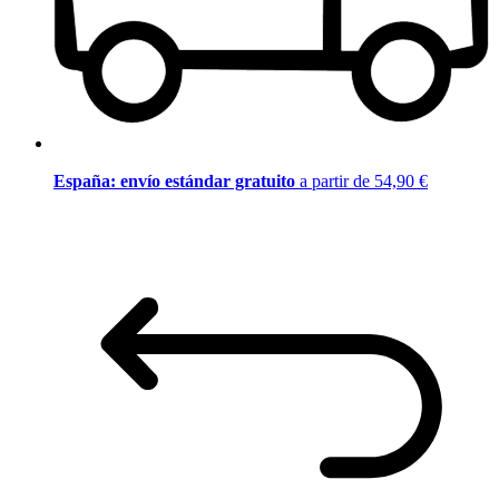
España: envío estándar gratuito
a partir de 54,90 €