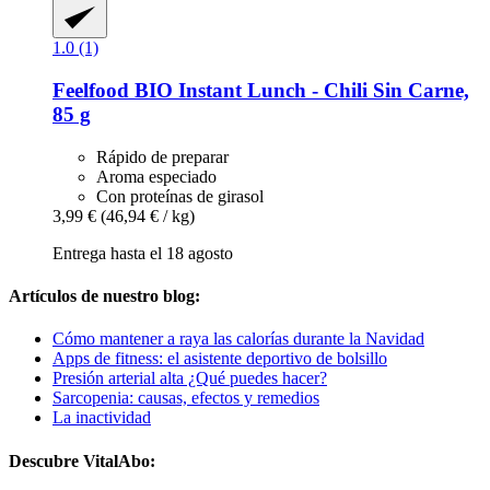
1.0 (1)
Feelfood
BIO Instant Lunch -​ Chili Sin Carne,
85 g
Rápido de preparar
Aroma especiado
Con proteínas de girasol
3,99 €
(46,94 € / kg)
Entrega hasta el 18 agosto
Artículos de nuestro blog:
Cómo mantener a raya las calorías durante la Navidad
Apps de fitness: el asistente deportivo de bolsillo
Presión arterial alta ¿Qué puedes hacer?
Sarcopenia: causas, efectos y remedios
La inactividad
Descubre VitalAbo: