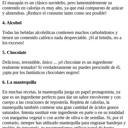
El mazapán es un clásico navideño, pero lamentablemente su
contenido en calorías es muy alto, ya que está compuesto de azúcar
y almendras. ¡Reduce el consumo tanto como sea posible!
4. Alcohol
Todas las bebidas alcohólicas contienen muchos carbohidratos y
tienen un contenido calórico nada despreciable. ¡Sí al brindis, no a
los excesos!
5. Chocolate
Delicioso, irresistible, único ... ¡el chocolate es un ingrediente
realmente tentador! Si verdaderamente no puedes prescindir de él,
¡opta por los fantásticos chocolates negros!
6. La mantequilla
En muchas recetas, la mantequilla juega un papel protagonista, ya
que es un ingrediente perfecto para dar un sabor envolvente y con
cuerpo a las creaciones de repostería. Repleta de calorías, la
mantequilla también contiene una gran cantidad de ácidos grasos
saturados. Intenta sustituir este ingrediente en parte o en su totalidad
con margarina vegetal o con aceite de oliva o de semillas. Si, por el
contrario, siempre has utilizado mantequilla para engrasar bandejas y
moldes de repostería, te recomendamos utilizar papel de horno.