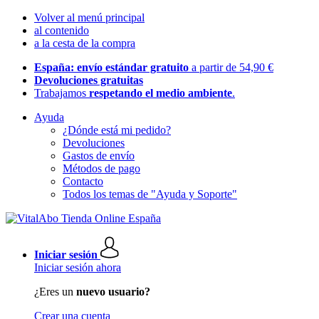
Volver al menú principal
al contenido
a la cesta de la compra
España: envío estándar gratuito
a partir de 54,90 €
Devoluciones gratuitas
Trabajamos
respetando el medio ambiente
.
Ayuda
¿Dónde está mi pedido?
Devoluciones
Gastos de envío
Métodos de pago
Contacto
Todos los temas de "Ayuda y Soporte"
Iniciar sesión
Iniciar sesión ahora
¿Eres un
nuevo usuario?
Crear una cuenta