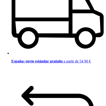
España: envío estándar gratuito
a partir de 54,90 €