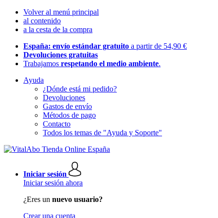
Volver al menú principal
al contenido
a la cesta de la compra
España: envío estándar gratuito
a partir de 54,90 €
Devoluciones gratuitas
Trabajamos
respetando el medio ambiente
.
Ayuda
¿Dónde está mi pedido?
Devoluciones
Gastos de envío
Métodos de pago
Contacto
Todos los temas de "Ayuda y Soporte"
Iniciar sesión
Iniciar sesión ahora
¿Eres un
nuevo usuario?
Crear una cuenta