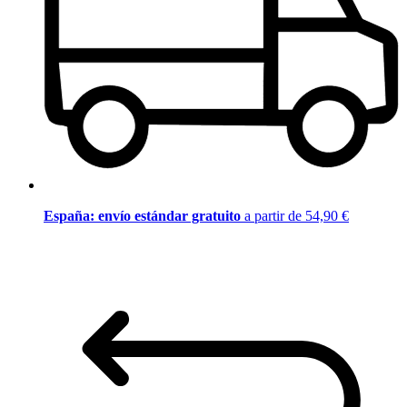
España: envío estándar gratuito
a partir de 54,90 €