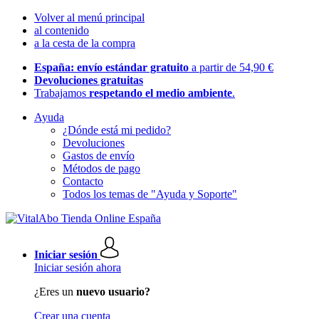
Volver al menú principal
al contenido
a la cesta de la compra
España: envío estándar gratuito
a partir de 54,90 €
Devoluciones gratuitas
Trabajamos
respetando el medio ambiente
.
Ayuda
¿Dónde está mi pedido?
Devoluciones
Gastos de envío
Métodos de pago
Contacto
Todos los temas de "Ayuda y Soporte"
Iniciar sesión
Iniciar sesión ahora
¿Eres un
nuevo usuario?
Crear una cuenta