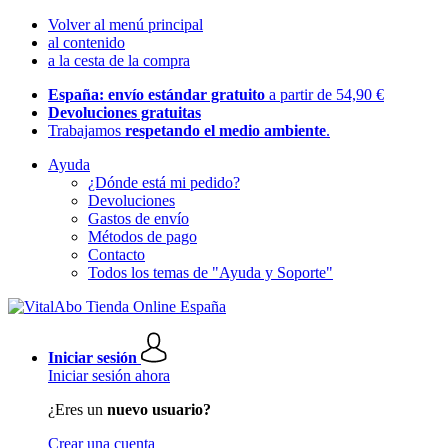
Volver al menú principal
al contenido
a la cesta de la compra
España: envío estándar gratuito
a partir de 54,90 €
Devoluciones gratuitas
Trabajamos
respetando el medio ambiente
.
Ayuda
¿Dónde está mi pedido?
Devoluciones
Gastos de envío
Métodos de pago
Contacto
Todos los temas de "Ayuda y Soporte"
Iniciar sesión
Iniciar sesión ahora
¿Eres un
nuevo usuario?
Crear una cuenta