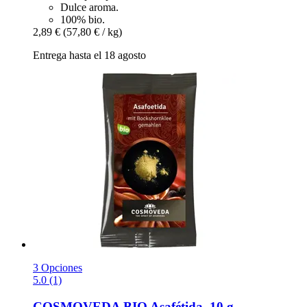
Dulce aroma.
100% bio.
2,89 €
(57,80 € / kg)
Entrega hasta el 18 agosto
3 Opciones
5.0 (1)
COSMOVEDA
BIO Asafétida, 10 g