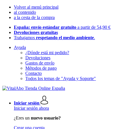
Volver al menú principal
al contenido
a la cesta de la compra
España: envío estándar gratuito
a partir de 54,90 €
Devoluciones gratuitas
Trabajamos
respetando el medio ambiente
.
Ayuda
¿Dónde está mi pedido?
Devoluciones
Gastos de envío
Métodos de pago
Contacto
Todos los temas de "Ayuda y Soporte"
Iniciar sesión
Iniciar sesión ahora
¿Eres un
nuevo usuario?
Crear una cuenta