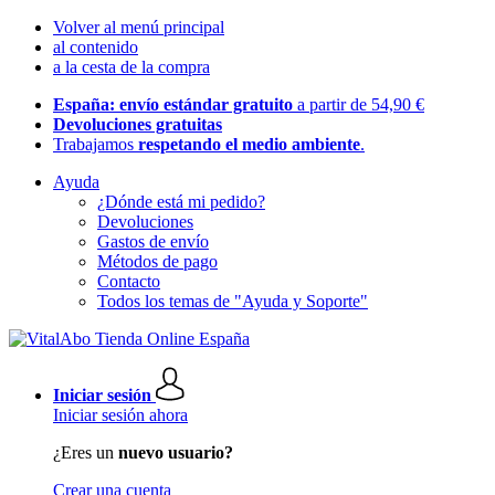
Volver al menú principal
al contenido
a la cesta de la compra
España: envío estándar gratuito
a partir de 54,90 €
Devoluciones gratuitas
Trabajamos
respetando el medio ambiente
.
Ayuda
¿Dónde está mi pedido?
Devoluciones
Gastos de envío
Métodos de pago
Contacto
Todos los temas de "Ayuda y Soporte"
Iniciar sesión
Iniciar sesión ahora
¿Eres un
nuevo usuario?
Crear una cuenta