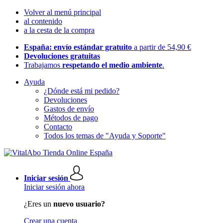
Volver al menú principal
al contenido
a la cesta de la compra
España: envío estándar gratuito
a partir de 54,90 €
Devoluciones gratuitas
Trabajamos
respetando el medio ambiente
.
Ayuda
¿Dónde está mi pedido?
Devoluciones
Gastos de envío
Métodos de pago
Contacto
Todos los temas de "Ayuda y Soporte"
Iniciar sesión
Iniciar sesión ahora
¿Eres un
nuevo usuario?
Crear una cuenta