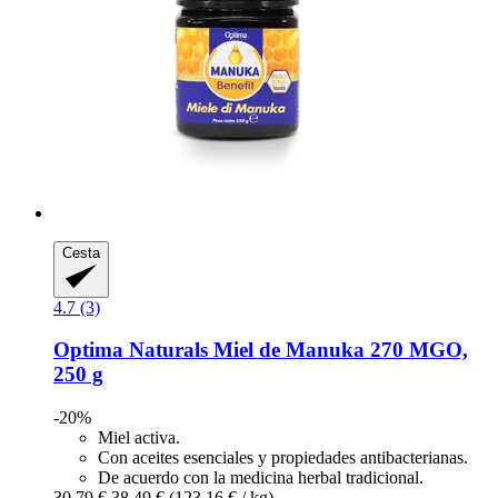
Cesta
4.7 (3)
Optima Naturals
Miel de Manuka 270 MGO,
250 g
-20%
Miel activa.
Con aceites esenciales y propiedades antibacterianas.
De acuerdo con la medicina herbal tradicional.
30,79 €
38,49 €
(123,16 € / kg)