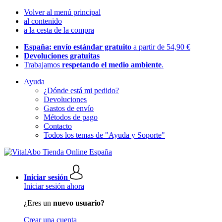
Volver al menú principal
al contenido
a la cesta de la compra
España: envío estándar gratuito
a partir de 54,90 €
Devoluciones gratuitas
Trabajamos
respetando el medio ambiente
.
Ayuda
¿Dónde está mi pedido?
Devoluciones
Gastos de envío
Métodos de pago
Contacto
Todos los temas de "Ayuda y Soporte"
Iniciar sesión
Iniciar sesión ahora
¿Eres un
nuevo usuario?
Crear una cuenta