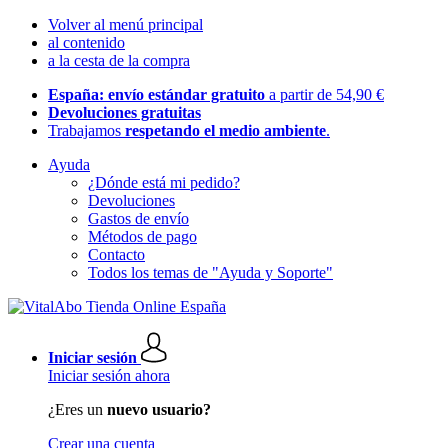
Volver al menú principal
al contenido
a la cesta de la compra
España: envío estándar gratuito
a partir de 54,90 €
Devoluciones gratuitas
Trabajamos
respetando el medio ambiente
.
Ayuda
¿Dónde está mi pedido?
Devoluciones
Gastos de envío
Métodos de pago
Contacto
Todos los temas de "Ayuda y Soporte"
Iniciar sesión
Iniciar sesión ahora
¿Eres un
nuevo usuario?
Crear una cuenta