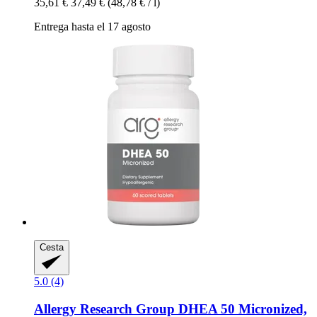
35,61 €
37,49 €
(48,78 € / l)
Entrega hasta el 17 agosto
Cesta
5.0 (4)
Allergy Research Group
DHEA 50 Micronized,