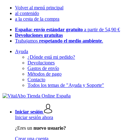
Volver al menú principal
al contenido
a la cesta de la compra
España: envío estándar gratuito
a partir de 54,90 €
Devoluciones gratuitas
Trabajamos
respetando el medio ambiente
.
Ayuda
¿Dónde está mi pedido?
Devoluciones
Gastos de envío
Métodos de pago
Contacto
Todos los temas de "Ayuda y Soporte"
Iniciar sesión
Iniciar sesión ahora
¿Eres un
nuevo usuario?
Crear una cuenta