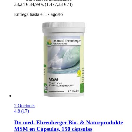
33,24 €
34,99 €
(1.477,33 € / l)
Entrega hasta el 17 agosto
2 Opciones
4.8 (17)
Dr. med. Ehrenberger Bio- & Naturprodukte
MSM en Cápsulas, 150 cápsulas