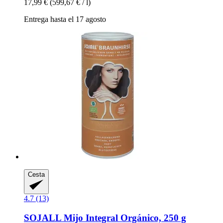
17,99 €
(599,67 € / l)
Entrega hasta el 17 agosto
Cesta
4.7 (13)
SOJALL
Mijo Integral Orgánico, 250 g