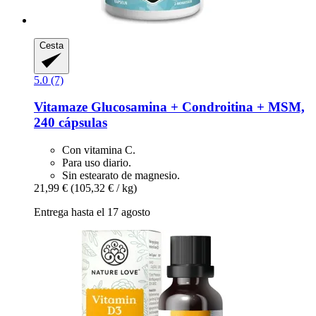
Cesta
5.0 (7)
Vitamaze
Glucosamina + Condroitina + MSM,
240 cápsulas
Con vitamina C.
Para uso diario.
Sin estearato de magnesio.
21,99 €
(105,32 € / kg)
Entrega hasta el 17 agosto