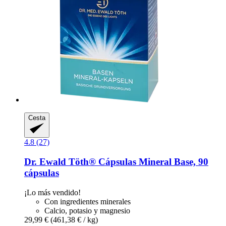
Cesta
4.8 (27)
Dr. Ewald Töth®
Cápsulas Mineral Base, 90
cápsulas
¡Lo más vendido!
Con ingredientes minerales
Calcio, potasio y magnesio
29,99 €
(461,38 € / kg)