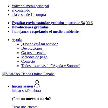
Volver al menú principal
al contenido
a la cesta de la compra
España: envío estándar gratuito
a partir de 54,90 €
Devoluciones gratuitas
Trabajamos
respetando el medio ambiente
.
Ayuda
¿Dónde está mi pedido?
Devoluciones
Gastos de envío
Métodos de pago
Contacto
Todos los temas de "Ayuda y Soporte"
Iniciar sesión
Iniciar sesión ahora
¿Eres un
nuevo usuario?
Crear una cuenta