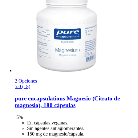
2 Opciones
5.0 (18)
pure encapsulations
Magnesio (Citrato de
magnesio), 180 cápsulas
-5%
En cápsulas veganas.
Sin agentes antiaglomerantes.
150 mg de magnesio/cápsula.