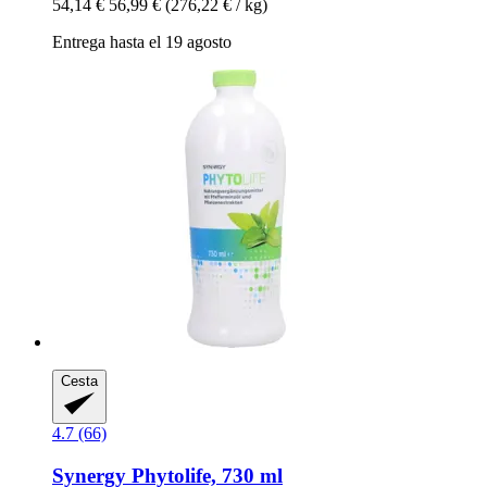
54,14 €
56,99 €
(276,22 € / kg)
Entrega hasta el 19 agosto
Cesta
4.7 (66)
Synergy
Phytolife, 730 ml