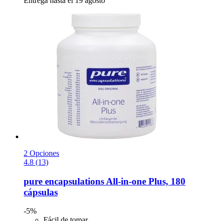
Entrega hasta el 19 agosto
2 Opciones
4.8 (13)
pure encapsulations
All-​in-​one Plus, 180
cápsulas
-5%
Fácil de tomar.