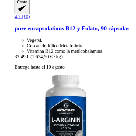
Cesta
4.7 (10)
pure encapsulations
B12 y Folato, 90 cápsulas
Vegetal.
Con ácido fólico Metafolin®.
Vitamina B12 como la metilcobalamina.
33,49 €
(1.674,50 € / kg)
Entrega hasta el 19 agosto