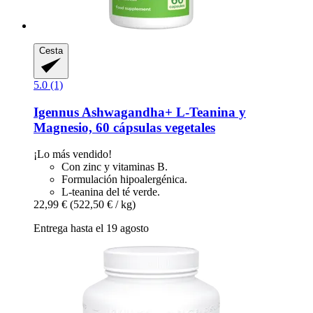
Cesta
5.0 (1)
Igennus
Ashwagandha+ L-​Teanina y
Magnesio, 60 cápsulas vegetales
¡Lo más vendido!
Con zinc y vitaminas B.
Formulación hipoalergénica.
L-teanina del té verde.
22,99 €
(522,50 € / kg)
Entrega hasta el 19 agosto