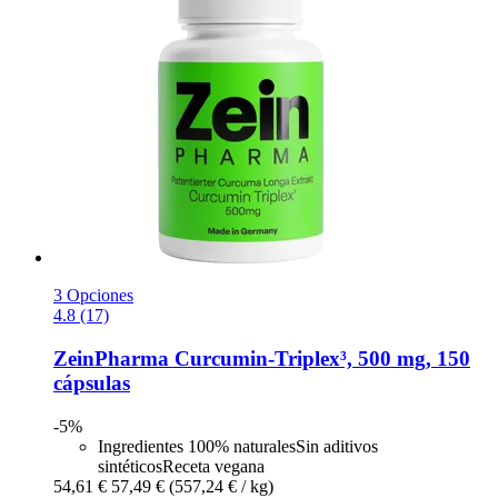
3 Opciones
4.8 (17)
ZeinPharma
Curcumin-​Triplex³, 500 mg, 150
cápsulas
-5%
Ingredientes 100% naturalesSin aditivos
sintéticosReceta vegana
54,61 €
57,49 €
(557,24 € / kg)