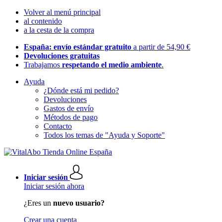
Volver al menú principal
al contenido
a la cesta de la compra
España: envío estándar gratuito
a partir de 54,90 €
Devoluciones gratuitas
Trabajamos
respetando el medio ambiente
.
Ayuda
¿Dónde está mi pedido?
Devoluciones
Gastos de envío
Métodos de pago
Contacto
Todos los temas de "Ayuda y Soporte"
Iniciar sesión
Iniciar sesión ahora
¿Eres un
nuevo usuario?
Crear una cuenta