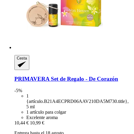
Cesta
PRIMAVERA
Set de Regalo -​ De Corazón
-5%
1
{artículo.B21A4ECPRD06AAV210DA5M730.title},
5 ml
1 artículo para colgar
Excelente aroma
10,44 €
10,99 €
Entrega hasta el 18 agosto