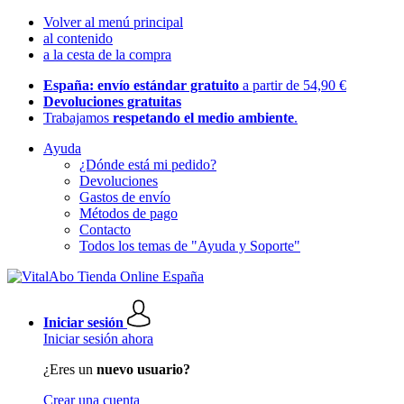
Volver al menú principal
al contenido
a la cesta de la compra
España: envío estándar gratuito
a partir de 54,90 €
Devoluciones gratuitas
Trabajamos
respetando el medio ambiente
.
Ayuda
¿Dónde está mi pedido?
Devoluciones
Gastos de envío
Métodos de pago
Contacto
Todos los temas de "Ayuda y Soporte"
Iniciar sesión
Iniciar sesión ahora
¿Eres un
nuevo usuario?
Crear una cuenta