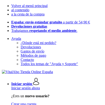
Volver al menú principal
al contenido
a la cesta de la compra
España: envío estándar gratuito
a partir de 54,90 €
Devoluciones gratuitas
Trabajamos
respetando el medio ambiente
.
Ayuda
¿Dónde está mi pedido?
Devoluciones
Gastos de envío
Métodos de pago
Contacto
Todos los temas de "Ayuda y Soporte"
Iniciar sesión
Iniciar sesión ahora
¿Eres un
nuevo usuario?
Crear una cuenta