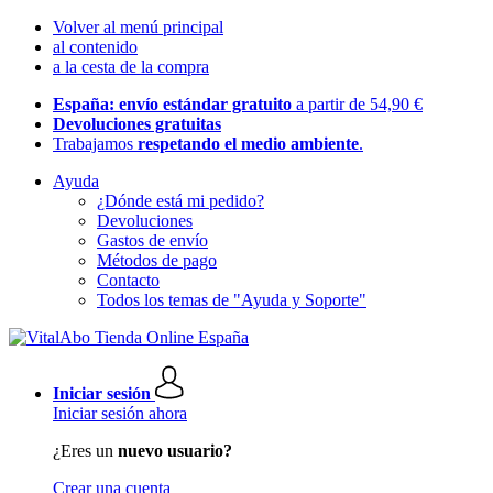
Volver al menú principal
al contenido
a la cesta de la compra
España: envío estándar gratuito
a partir de 54,90 €
Devoluciones gratuitas
Trabajamos
respetando el medio ambiente
.
Ayuda
¿Dónde está mi pedido?
Devoluciones
Gastos de envío
Métodos de pago
Contacto
Todos los temas de "Ayuda y Soporte"
Iniciar sesión
Iniciar sesión ahora
¿Eres un
nuevo usuario?
Crear una cuenta