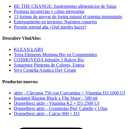
BE THE CHANGE: Suplementos alimenticios de Suiza
Posturas incorrectas y cómo mejorarlas
13 formas de apoyar de forma natural el sistema inmunitario
Entrenamiento en invierno: Nuestros consejos
Presión arterial alta ¿Qué puedes hacer?
Descubre VitalAbo:
KLEAN LABS
Terra Elements Moringa Bio en Comprimidos
COSMOVEDA Infusión 3 Raíces Bio
Sonnentor Pimienta de Colores, Entera
Styx Centella Asiatica Day Cream
Productos nuevos:
aktiv - Cúrcuma 750 con Curcumina + Vitamina D3 1000 UI
Insulated Blazing Black x Flip Straw - 580 ml
Doppelherz aktiv - Vitamina K2 + D3 2500 UI
Doppelherz aktiv - Gominolas Piel, Cabello y Uñas
Doppelherz aktiv - Calcio 900 + D3