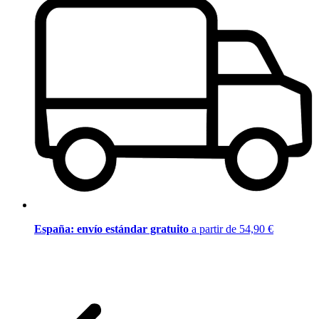
España: envío estándar gratuito
a partir de 54,90 €