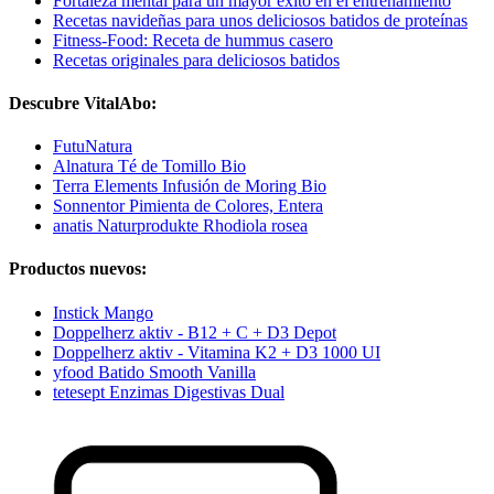
Fortaleza mental para un mayor éxito en el entrenamiento
Recetas navideñas para unos deliciosos batidos de proteínas
Fitness-Food: Receta de hummus casero
Recetas originales para deliciosos batidos
Descubre VitalAbo:
FutuNatura
Alnatura Té de Tomillo Bio
Terra Elements Infusión de Moring Bio
Sonnentor Pimienta de Colores, Entera
anatis Naturprodukte Rhodiola rosea
Productos nuevos:
Instick Mango
Doppelherz aktiv - B12 + C + D3 Depot
Doppelherz aktiv - Vitamina K2 + D3 1000 UI
yfood Batido Smooth Vanilla
tetesept Enzimas Digestivas Dual