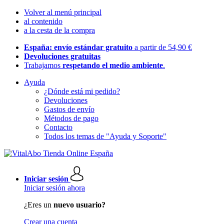
Volver al menú principal
al contenido
a la cesta de la compra
España: envío estándar gratuito
a partir de 54,90 €
Devoluciones gratuitas
Trabajamos
respetando el medio ambiente
.
Ayuda
¿Dónde está mi pedido?
Devoluciones
Gastos de envío
Métodos de pago
Contacto
Todos los temas de "Ayuda y Soporte"
Iniciar sesión
Iniciar sesión ahora
¿Eres un
nuevo usuario?
Crear una cuenta