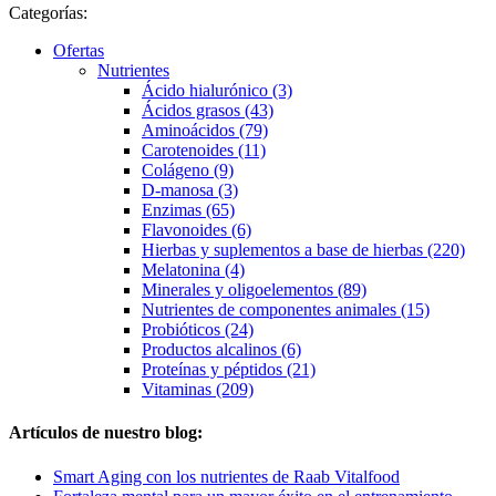
Categorías:
Ofertas
Nutrientes
Ácido hialurónico (3)
Ácidos grasos (43)
Aminoácidos (79)
Carotenoides (11)
Colágeno (9)
D-manosa (3)
Enzimas (65)
Flavonoides (6)
Hierbas y suplementos a base de hierbas (220)
Melatonina (4)
Minerales y oligoelementos (89)
Nutrientes de componentes animales (15)
Probióticos (24)
Productos alcalinos (6)
Proteínas y péptidos (21)
Vitaminas (209)
Artículos de nuestro blog:
Smart Aging con los nutrientes de Raab Vitalfood