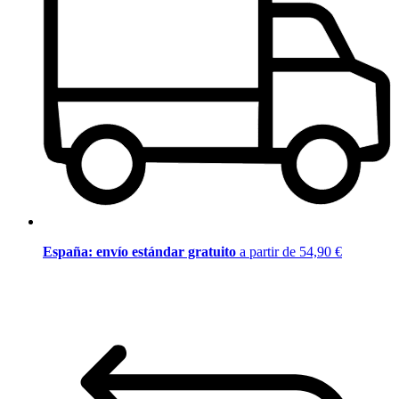
España: envío estándar gratuito
a partir de 54,90 €