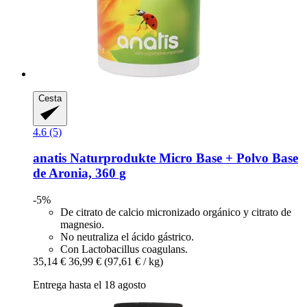
Cesta
4.6 (5)
anatis Naturprodukte
Micro Base + Polvo Base
de Aronia, 360 g
-5%
De citrato de calcio micronizado orgánico y citrato de
magnesio.
No neutraliza el ácido gástrico.
Con Lactobacillus coagulans.
35,14 €
36,99 €
(97,61 € / kg)
Entrega hasta el 18 agosto