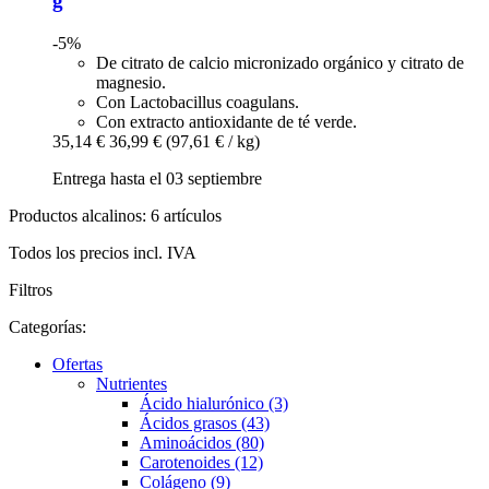
g
-5%
De citrato de calcio micronizado orgánico y citrato de
magnesio.
Con Lactobacillus coagulans.
Con extracto antioxidante de té verde.
35,14 €
36,99 €
(97,61 € / kg)
Entrega hasta el 03 septiembre
Productos alcalinos: 6 artículos
Todos los precios incl. IVA
Filtros
Categorías:
Ofertas
Nutrientes
Ácido hialurónico (3)
Ácidos grasos (43)
Aminoácidos (80)
Carotenoides (12)
Colágeno (9)