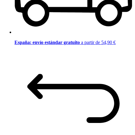
España: envío estándar gratuito
a partir de 54,90 €