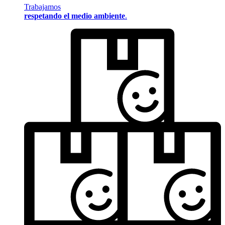
Trabajamos
respetando el medio ambiente
.