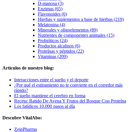
D-manosa (3)
Enzimas (65)
Flavonoides (6)
Hierbas y suplementos a base de hierbas (219)
Melatonina (4)
Minerales y oligoelementos (89)
Nutrientes de componentes animales (15)
Probióticos (24)
Productos alcalinos (6)
Proteínas y péptidos (22)
Vitaminas (209)
Artículos de nuestro blog:
Interacciones entre el sueño y el deporte
¿Por qué el estiramiento no te convierte en el corredor más
rápido?
El sueño mantiene el cerebro en forma
Receta: Batido De Avena Y Frutos del Bosque Con Proteína
Los fatídicos 10.000 pasos al día
Descubre VitalAbo:
ZeinPharma