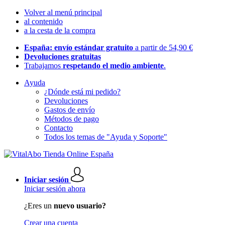
Volver al menú principal
al contenido
a la cesta de la compra
España: envío estándar gratuito
a partir de 54,90 €
Devoluciones gratuitas
Trabajamos
respetando el medio ambiente
.
Ayuda
¿Dónde está mi pedido?
Devoluciones
Gastos de envío
Métodos de pago
Contacto
Todos los temas de "Ayuda y Soporte"
Iniciar sesión
Iniciar sesión ahora
¿Eres un
nuevo usuario?
Crear una cuenta