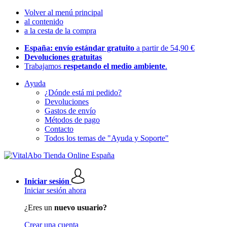
Volver al menú principal
al contenido
a la cesta de la compra
España: envío estándar gratuito
a partir de 54,90 €
Devoluciones gratuitas
Trabajamos
respetando el medio ambiente
.
Ayuda
¿Dónde está mi pedido?
Devoluciones
Gastos de envío
Métodos de pago
Contacto
Todos los temas de "Ayuda y Soporte"
Iniciar sesión
Iniciar sesión ahora
¿Eres un
nuevo usuario?
Crear una cuenta