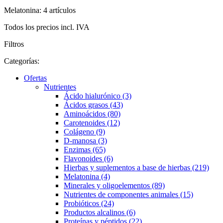
Melatonina: 4 artículos
Todos los precios incl. IVA
Filtros
Categorías:
Ofertas
Nutrientes
Ácido hialurónico (3)
Ácidos grasos (43)
Aminoácidos (80)
Carotenoides (12)
Colágeno (9)
D-manosa (3)
Enzimas (65)
Flavonoides (6)
Hierbas y suplementos a base de hierbas (219)
Melatonina (4)
Minerales y oligoelementos (89)
Nutrientes de componentes animales (15)
Probióticos (24)
Productos alcalinos (6)
Proteínas y péptidos (22)