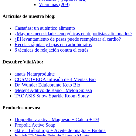
Vitaminas (209)
Artículos de nuestro blog:
Castañas: un auténtico alimento
¿Mayores necesidades energéticas en deportistas aficionados?
¿El levantamiento de pesas puede reemplazar al cardio?
Recetas rápidas y bajas en carbohidratos
6 técnicas de relajación contra el estrés
Descubre VitalAbo:
anatis Naturprodukte
COSMOVEDA Infusión de 3 Mentas Bio
Dr. Wunder Edulcorante Keto Bio
tetesept Aditivo de Baño - Melon Splash
TAOASIS Snow Sparkle Room Spray
Productos nuevos:
Doppelherz aktiv - Magnesio + Calcio + D3
Propolia Active Soap
aktiv - Trébol rojo + Aceite de onagra + Biotina
Instick Té Verde Frío de Lima y Menta