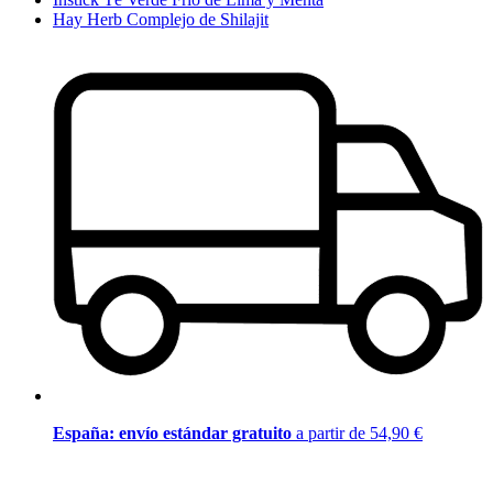
Hay Herb Complejo de Shilajit
España: envío estándar gratuito
a partir de 54,90 €