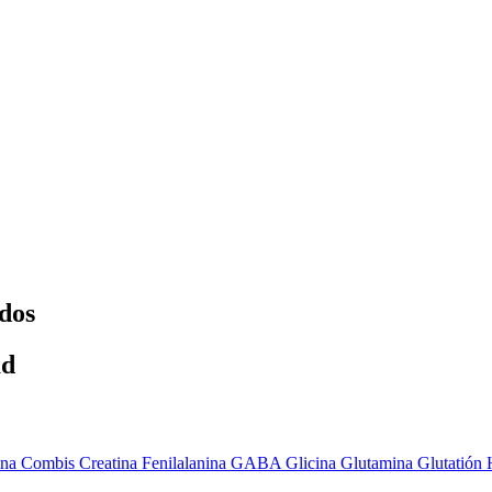
dos
ad
ina
Combis
Creatina
Fenilalanina
GABA
Glicina
Glutamina
Glutatión