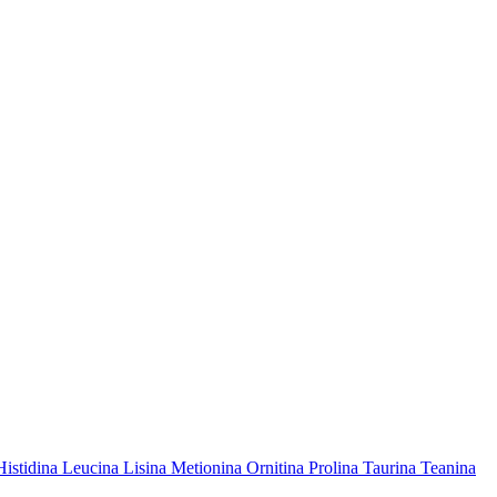
Histidina
Leucina
Lisina
Metionina
Ornitina
Prolina
Taurina
Teanina