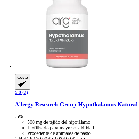
Cesta
5.0 (2)
Allergy Research Group
Hypothalamus Natural G
-5%
500 mg de tejido del hipotálamo
Liofilizado para mayor estabilidad
Procedente de animales de pasto
124,44 €
130,99 €
(2.074,00 € / kg)