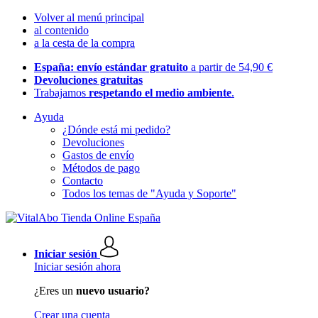
Volver al menú principal
al contenido
a la cesta de la compra
España: envío estándar gratuito
a partir de 54,90 €
Devoluciones gratuitas
Trabajamos
respetando el medio ambiente
.
Ayuda
¿Dónde está mi pedido?
Devoluciones
Gastos de envío
Métodos de pago
Contacto
Todos los temas de "Ayuda y Soporte"
Iniciar sesión
Iniciar sesión ahora
¿Eres un
nuevo usuario?
Crear una cuenta