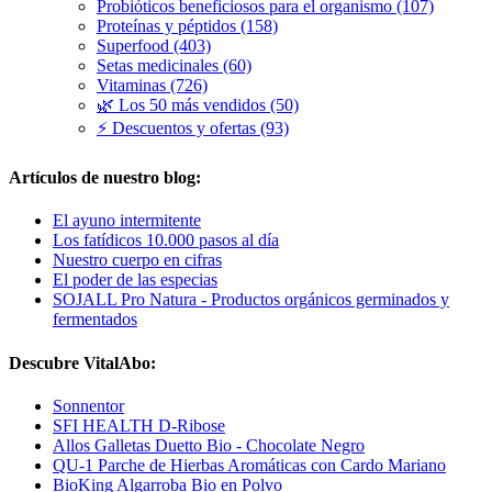
Probióticos beneficiosos para el organismo (107)
Proteínas y péptidos (158)
Superfood (403)
Setas medicinales (60)
Vitaminas (726)
🌿 Los 50 más vendidos (50)
⚡ Descuentos y ofertas (93)
Artículos de nuestro blog:
El ayuno intermitente
Los fatídicos 10.000 pasos al día
Nuestro cuerpo en cifras
El poder de las especias
SOJALL Pro Natura - Productos orgánicos germinados y
fermentados
Descubre VitalAbo:
Sonnentor
SFI HEALTH D-Ribose
Allos Galletas Duetto Bio - Chocolate Negro
QU-1 Parche de Hierbas Aromáticas con Cardo Mariano
BioKing Algarroba Bio en Polvo