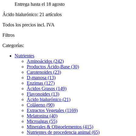
Entrega hasta el 18 agosto
Ácido hialurónico: 21 artículos
Todos los precios incl. IVA
Filtros
Categorías:
Nutrientes
Aminoácidos (242)
Productos Ácido-Base (30)
Carotenoides (23)
D-manosa (13)
Enzimas (127)
Ácidos Grasos (149)
Flavonoides (13)
Ácido hialurónico (21)
Colágeno (90)
Extractos Vegetales (1169)
Melatonina (40)
Microalgas (55)
Minerales & Oligoelementos (415)
Nutrientes de procedencia animal (65)