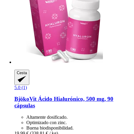
Cesta
5.0 (1)
BjökoVit
Ácido Hialurónico, 500 mg, 90
cápsulas
Altamente dosificado.
Optimizado con zinc.
Buena biodisponibilidad.
19,99 €
(338,81 € / kg)