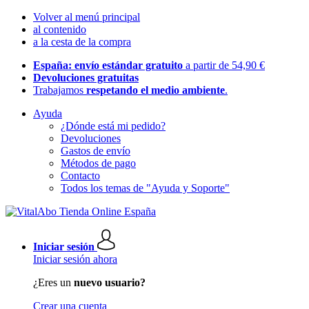
Volver al menú principal
al contenido
a la cesta de la compra
España: envío estándar gratuito
a partir de 54,90 €
Devoluciones gratuitas
Trabajamos
respetando el medio ambiente
.
Ayuda
¿Dónde está mi pedido?
Devoluciones
Gastos de envío
Métodos de pago
Contacto
Todos los temas de "Ayuda y Soporte"
Iniciar sesión
Iniciar sesión ahora
¿Eres un
nuevo usuario?
Crear una cuenta