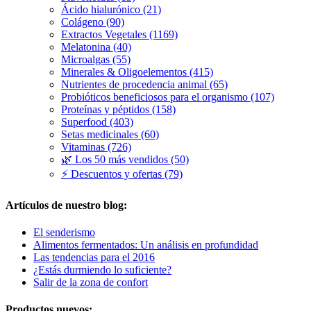
Ácido hialurónico (21)
Colágeno (90)
Extractos Vegetales (1169)
Melatonina (40)
Microalgas (55)
Minerales & Oligoelementos (415)
Nutrientes de procedencia animal (65)
Probióticos beneficiosos para el organismo (107)
Proteínas y péptidos (158)
Superfood (403)
Setas medicinales (60)
Vitaminas (726)
🌿 Los 50 más vendidos (50)
⚡ Descuentos y ofertas (79)
Artículos de nuestro blog:
El senderismo
Alimentos fermentados: Un análisis en profundidad
Las tendencias para el 2016
¿Estás durmiendo lo suficiente?
Salir de la zona de confort
Productos nuevos: