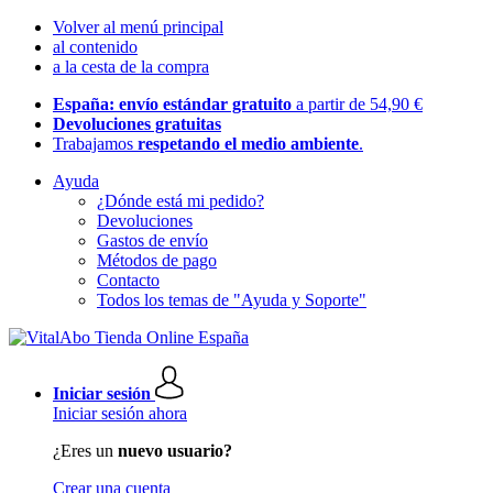
Volver al menú principal
al contenido
a la cesta de la compra
España: envío estándar gratuito
a partir de 54,90 €
Devoluciones gratuitas
Trabajamos
respetando el medio ambiente
.
Ayuda
¿Dónde está mi pedido?
Devoluciones
Gastos de envío
Métodos de pago
Contacto
Todos los temas de "Ayuda y Soporte"
Iniciar sesión
Iniciar sesión ahora
¿Eres un
nuevo usuario?
Crear una cuenta