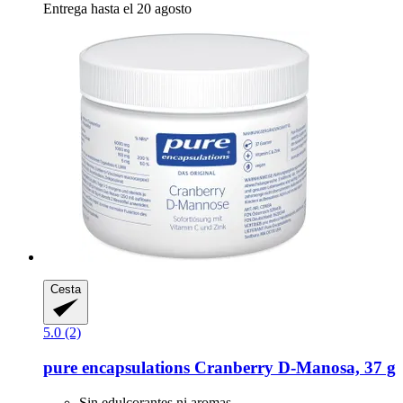
Entrega hasta el 20 agosto
Cesta
5.0 (2)
pure encapsulations
Cranberry D-​Manosa, 37 g
Sin edulcorantes ni aromas