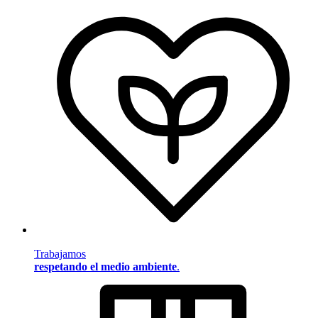
Trabajamos
respetando el medio ambiente
.