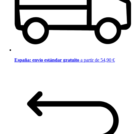
España: envío estándar gratuito
a partir de 54,90 €