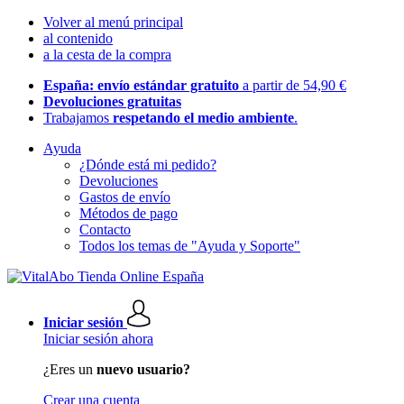
Volver al menú principal
al contenido
a la cesta de la compra
España: envío estándar gratuito
a partir de 54,90 €
Devoluciones gratuitas
Trabajamos
respetando el medio ambiente
.
Ayuda
¿Dónde está mi pedido?
Devoluciones
Gastos de envío
Métodos de pago
Contacto
Todos los temas de "Ayuda y Soporte"
Iniciar sesión
Iniciar sesión ahora
¿Eres un
nuevo usuario?
Crear una cuenta