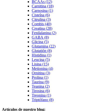
BCAAs (12)
Carnitina (18)
Carnosina (1)
Cisteína (6)
Citrulina (3)
Combis (40)
Creatina (28)
Fenilalanina (2)
GABA (8)
Glicina (5)
Glutamina (22)
Glutatión (8)
Histidina (1)
Leucina (5)
Lisina (15)
Metionina (4)
Ornitina (3)
Prolina (1)
Taurina (9)
Teanina (2)
Tirosina (6)
Treonina (1)
Triptófano (8)
Artículos de nuestro blog: