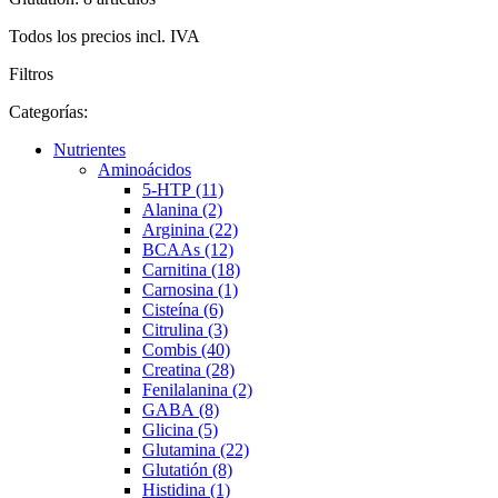
Todos los precios incl. IVA
Filtros
Categorías:
Nutrientes
Aminoácidos
5-HTP (11)
Alanina (2)
Arginina (22)
BCAAs (12)
Carnitina (18)
Carnosina (1)
Cisteína (6)
Citrulina (3)
Combis (40)
Creatina (28)
Fenilalanina (2)
GABA (8)
Glicina (5)
Glutamina (22)
Glutatión (8)
Histidina (1)