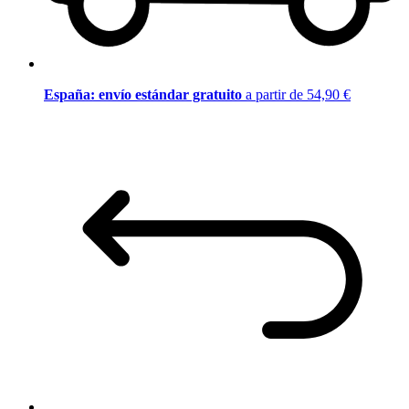
España: envío estándar gratuito
a partir de 54,90 €