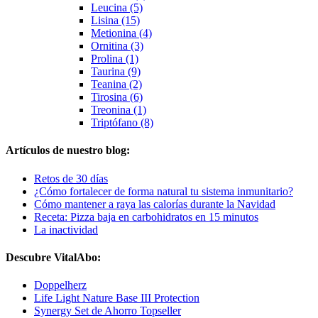
Leucina (5)
Lisina (15)
Metionina (4)
Ornitina (3)
Prolina (1)
Taurina (9)
Teanina (2)
Tirosina (6)
Treonina (1)
Triptófano (8)
Artículos de nuestro blog:
Retos de 30 días
¿Cómo fortalecer de forma natural tu sistema inmunitario?
Cómo mantener a raya las calorías durante la Navidad
Receta: Pizza baja en carbohidratos en 15 minutos
La inactividad
Descubre VitalAbo:
Doppelherz
Life Light Nature Base III Protection
Synergy Set de Ahorro Topseller