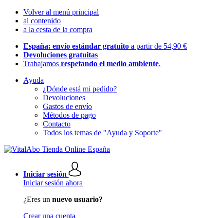
Volver al menú principal
al contenido
a la cesta de la compra
España: envío estándar gratuito
a partir de 54,90 €
Devoluciones gratuitas
Trabajamos
respetando el medio ambiente
.
Ayuda
¿Dónde está mi pedido?
Devoluciones
Gastos de envío
Métodos de pago
Contacto
Todos los temas de "Ayuda y Soporte"
Iniciar sesión
Iniciar sesión ahora
¿Eres un
nuevo usuario?
Crear una cuenta