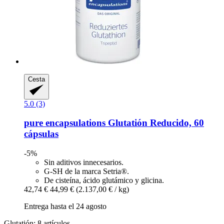
Cesta
5.0 (3)
pure encapsulations
Glutatión Reducido, 60
cápsulas
-5%
Sin aditivos innecesarios.
G-SH de la marca Setria®.
De cisteína, ácido glutámico y glicina.
42,74 €
44,99 €
(2.137,00 € / kg)
Entrega hasta el 24 agosto
Glutatión: 8 artículos