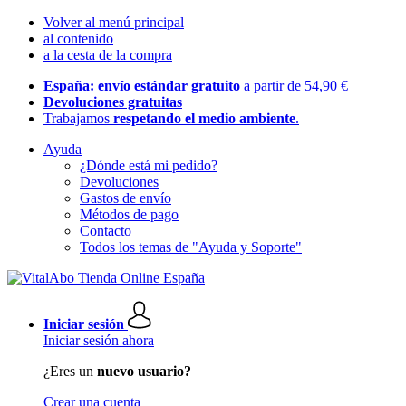
Volver al menú principal
al contenido
a la cesta de la compra
España: envío estándar gratuito
a partir de 54,90 €
Devoluciones gratuitas
Trabajamos
respetando el medio ambiente
.
Ayuda
¿Dónde está mi pedido?
Devoluciones
Gastos de envío
Métodos de pago
Contacto
Todos los temas de "Ayuda y Soporte"
Iniciar sesión
Iniciar sesión ahora
¿Eres un
nuevo usuario?
Crear una cuenta