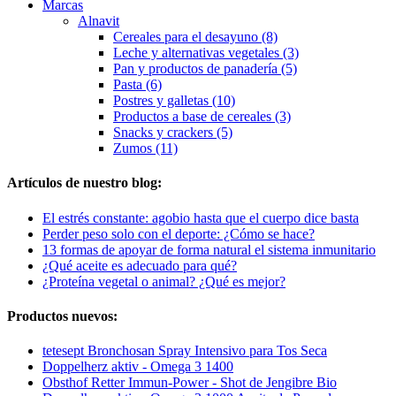
Marcas
Alnavit
Cereales para el desayuno (8)
Leche y alternativas vegetales (3)
Pan y productos de panadería (5)
Pasta (6)
Postres y galletas (10)
Productos a base de cereales (3)
Snacks y crackers (5)
Zumos (11)
Artículos de nuestro blog:
El estrés constante: agobio hasta que el cuerpo dice basta
Perder peso solo con el deporte: ¿Cómo se hace?
13 formas de apoyar de forma natural el sistema inmunitario
¿Qué aceite es adecuado para qué?
¿Proteína vegetal o animal? ¿Qué es mejor?
Productos nuevos:
tetesept Bronchosan Spray Intensivo para Tos Seca
Doppelherz aktiv - Omega 3 1400
Obsthof Retter Immun-Power - Shot de Jengibre Bio