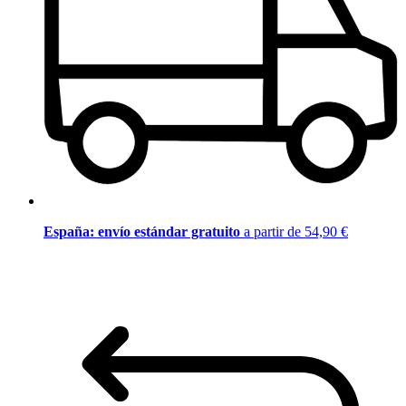
España: envío estándar gratuito
a partir de 54,90 €