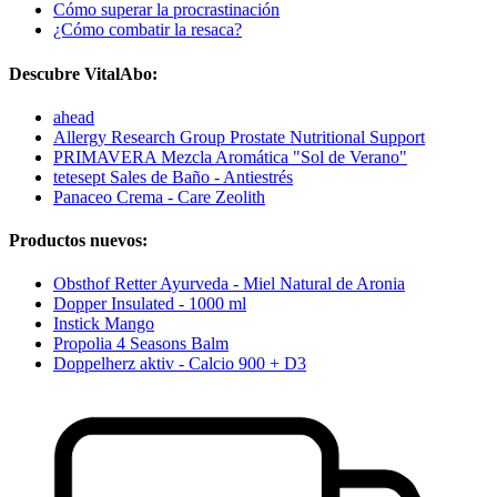
Cómo superar la procrastinación
¿Cómo combatir la resaca?
Descubre VitalAbo:
ahead
Allergy Research Group Prostate Nutritional Support
PRIMAVERA Mezcla Aromática "Sol de Verano"
tetesept Sales de Baño - Antiestrés
Panaceo Crema - Care Zeolith
Productos nuevos:
Obsthof Retter Ayurveda - Miel Natural de Aronia
Dopper Insulated - 1000 ml
Instick Mango
Propolia 4 Seasons Balm
Doppelherz aktiv - Calcio 900 + D3