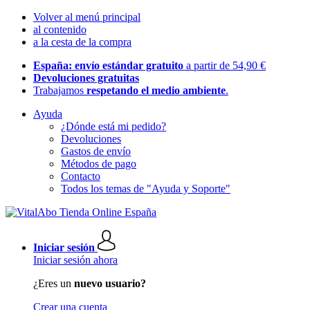
Volver al menú principal
al contenido
a la cesta de la compra
España: envío estándar gratuito
a partir de 54,90 €
Devoluciones gratuitas
Trabajamos
respetando el medio ambiente
.
Ayuda
¿Dónde está mi pedido?
Devoluciones
Gastos de envío
Métodos de pago
Contacto
Todos los temas de "Ayuda y Soporte"
Iniciar sesión
Iniciar sesión ahora
¿Eres un
nuevo usuario?
Crear una cuenta