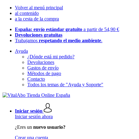
Volver al menú principal
al contenido
a la cesta de la compra
España: envío estándar gratuito
a partir de 54,90 €
Devoluciones gratuitas
Trabajamos
respetando el medio ambiente
.
Ayuda
¿Dónde está mi pedido?
Devoluciones
Gastos de envío
Métodos de pago
Contacto
Todos los temas de "Ayuda y Soporte"
Iniciar sesión
Iniciar sesión ahora
¿Eres un
nuevo usuario?
Crear una cuenta