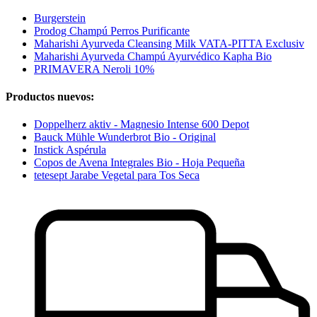
Burgerstein
Prodog Champú Perros Purificante
Maharishi Ayurveda Cleansing Milk VATA-PITTA Exclusiv
Maharishi Ayurveda Champú Ayurvédico Kapha Bio
PRIMAVERA Neroli 10%
Productos nuevos:
Doppelherz aktiv - Magnesio Intense 600 Depot
Bauck Mühle Wunderbrot Bio - Original
Instick Aspérula
Copos de Avena Integrales Bio - Hoja Pequeña
tetesept Jarabe Vegetal para Tos Seca