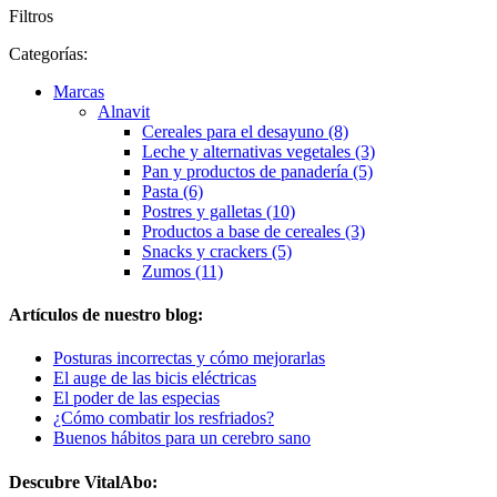
Filtros
Categorías:
Marcas
Alnavit
Cereales para el desayuno (8)
Leche y alternativas vegetales (3)
Pan y productos de panadería (5)
Pasta (6)
Postres y galletas (10)
Productos a base de cereales (3)
Snacks y crackers (5)
Zumos (11)
Artículos de nuestro blog:
Posturas incorrectas y cómo mejorarlas
El auge de las bicis eléctricas
El poder de las especias
¿Cómo combatir los resfriados?
Buenos hábitos para un cerebro sano
Descubre VitalAbo: