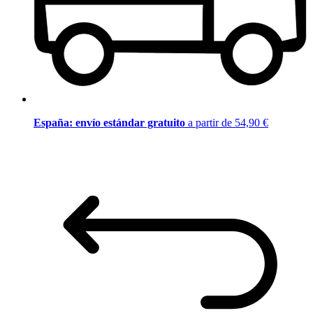
España: envío estándar gratuito
a partir de 54,90 €