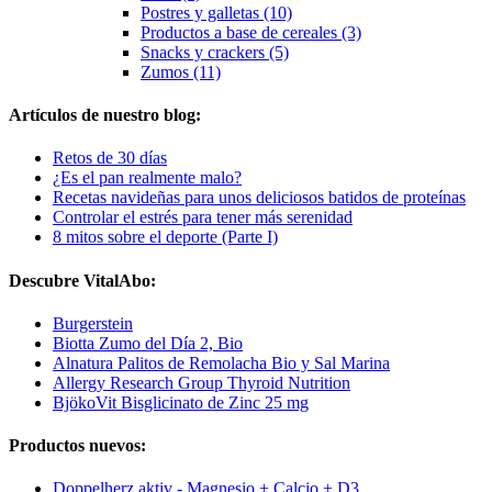
Postres y galletas (10)
Productos a base de cereales (3)
Snacks y crackers (5)
Zumos (11)
Artículos de nuestro blog:
Retos de 30 días
¿Es el pan realmente malo?
Recetas navideñas para unos deliciosos batidos de proteínas
Controlar el estrés para tener más serenidad
8 mitos sobre el deporte (Parte I)
Descubre VitalAbo:
Burgerstein
Biotta Zumo del Día 2, Bio
Alnatura Palitos de Remolacha Bio y Sal Marina
Allergy Research Group Thyroid Nutrition
BjökoVit Bisglicinato de Zinc 25 mg
Productos nuevos:
Doppelherz aktiv - Magnesio + Calcio + D3