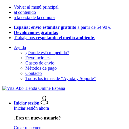
Volver al menú principal
al contenido
a la cesta de la compra
España: envío estándar gratuito
a partir de 54,90 €
Devoluciones gratuitas
Trabajamos
respetando el medio ambiente
.
Ayuda
¿Dónde está mi pedido?
Devoluciones
Gastos de envío
Métodos de pago
Contacto
Todos los temas de "Ayuda y Soporte"
Iniciar sesión
Iniciar sesión ahora
¿Eres un
nuevo usuario?
Crear una cuenta