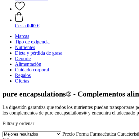
Cesta
0,00 €
Marcas
Tipo de exigencia
Nutrientes
Dieta y pérdida de grasa
Deporte
Alimentación
Cuidado corporal
Regalos
Ofertas
pure encapsulations® - Complementos alime
La digestión garantiza que todos los nutrientes puedan transportarse p
los complementos de pure encapsulations® y encuentra el adecuado pa
Filtrar y ordenar
Precio
Forma Farmacéutica
Característ