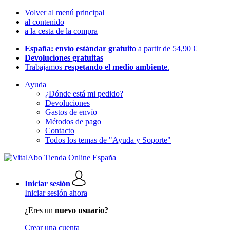
Volver al menú principal
al contenido
a la cesta de la compra
España: envío estándar gratuito
a partir de 54,90 €
Devoluciones gratuitas
Trabajamos
respetando el medio ambiente
.
Ayuda
¿Dónde está mi pedido?
Devoluciones
Gastos de envío
Métodos de pago
Contacto
Todos los temas de "Ayuda y Soporte"
Iniciar sesión
Iniciar sesión ahora
¿Eres un
nuevo usuario?
Crear una cuenta