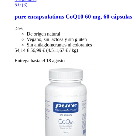
5.0 (3)
pure encapsulations
CoQ10 60 mg, 60 cápsulas
-5%
De origen natural
Vegano, sin lactosa y sin gluten
Sin antiaglomerantes ni colorantes
54,14 €
56,99 €
(4.511,67 € / kg)
Entrega hasta el 18 agosto