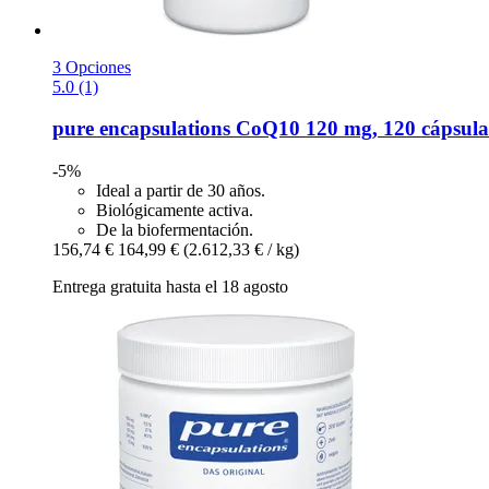
3 Opciones
5.0 (1)
pure encapsulations
CoQ10 120 mg, 120 cápsula
-5%
Ideal a partir de 30 años.
Biológicamente activa.
De la biofermentación.
156,74 €
164,99 €
(2.612,33 € / kg)
Entrega gratuita hasta el 18 agosto