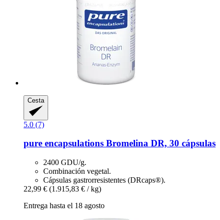
Cesta
5.0 (7)
pure encapsulations
Bromelina DR, 30 cápsulas
2400 GDU/g.
Combinación vegetal.
Cápsulas gastrorresistentes (DRcaps®).
22,99 €
(1.915,83 € / kg)
Entrega hasta el 18 agosto