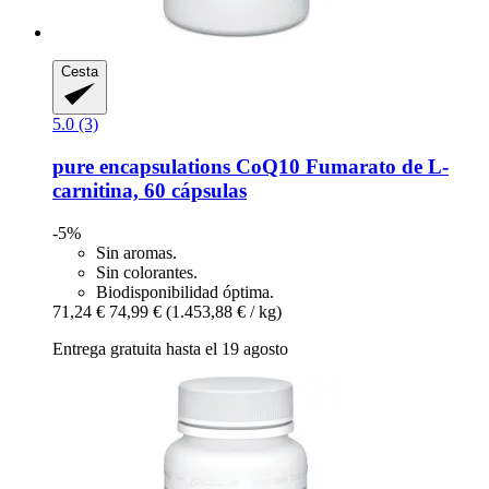
Cesta
5.0 (3)
pure encapsulations
CoQ10 Fumarato de L-​
carnitina, 60 cápsulas
-5%
Sin aromas.
Sin colorantes.
Biodisponibilidad óptima.
71,24 €
74,99 €
(1.453,88 € / kg)
Entrega gratuita hasta el 19 agosto