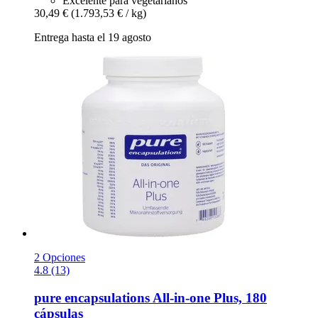
Excelente para vegetarianos
30,49 €
(1.793,53 € / kg)
Entrega hasta el 19 agosto
2 Opciones
4.8 (13)
pure encapsulations
All-​in-​one Plus, 180
cápsulas