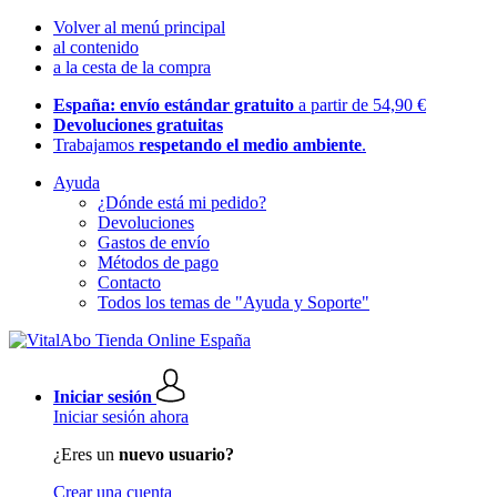
Volver al menú principal
al contenido
a la cesta de la compra
España: envío estándar gratuito
a partir de 54,90 €
Devoluciones gratuitas
Trabajamos
respetando el medio ambiente
.
Ayuda
¿Dónde está mi pedido?
Devoluciones
Gastos de envío
Métodos de pago
Contacto
Todos los temas de "Ayuda y Soporte"
Iniciar sesión
Iniciar sesión ahora
¿Eres un
nuevo usuario?
Crear una cuenta