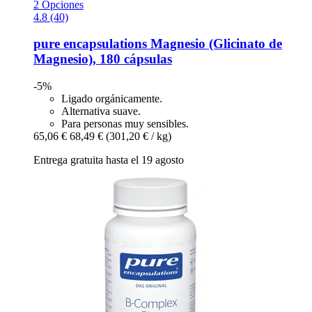
2 Opciones
4.8 (40)
pure encapsulations
Magnesio (Glicinato de
Magnesio), 180 cápsulas
-5%
Ligado orgánicamente.
Alternativa suave.
Para personas muy sensibles.
65,06 €
68,49 €
(301,20 € / kg)
Entrega gratuita hasta el 19 agosto