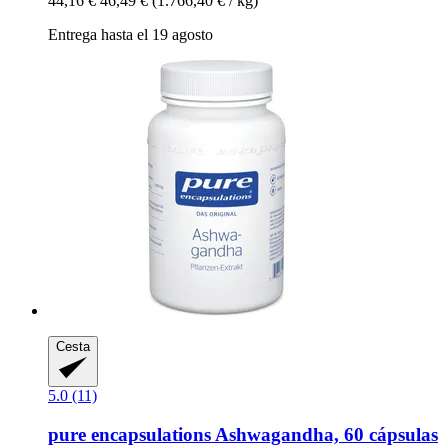
44,16 €
46,49 €
(1.766,40 € / kg)
Entrega hasta el 19 agosto
Cesta
5.0 (11)
pure encapsulations
Ashwagandha, 60 cápsulas